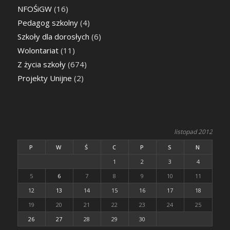
NFOŚiGW
(16)
Pedagog szkolny
(4)
Szkoły dla dorosłych
(6)
Wolontariat
(11)
Z życia szkoły
(674)
Projekty Unijne
(2)
listopad 2012
P
W
Ś
C
P
S
N
1
2
3
4
5
6
7
8
9
10
11
12
13
14
15
16
17
18
19
20
21
22
23
24
25
26
27
28
29
30