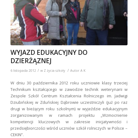
WYJAZD EDUKACYJNY DO
DZIERŻĄZNEJ
/
/
6 listopada 2012
w
Z życia szkoły
Autor
A K
W dniu 30 października 2012 roku uczniowie klasy trzeciej
Technikum kształcącego w zawodzie technik weterynarii w
Zespole Szkół Centrum Kształcenia Rolniczego im. Jadwigi
Dziubińskiej w Zduńskiej Dąbrowie uczestniczyli (już po raz
drugi w bieżącym roku szkolnym) w wyjeździe edukacyjnym
zorganizowanym w ramach projektu „Wzmocnienie
kompetencji kluczowych w zakresie inicjatywności i
przedsiębiorczości wśród uczniów szkół rolniczych w Polsce –
CEKIN”.