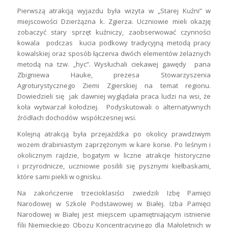
Pierwszą atrakcją wyjazdu była wizyta w „Starej Kuźni” w
miejscowości Dzierżązna k. Zgierza. Uczniowie mieli okazję
zobaczyć stary sprzęt kuźniczy, zaobserwować czynności
kowala podczas kucia podkowy tradycyjną metodą pracy
kowalskiej oraz sposób łączenia dwóch elementów żelaznych
metodą na tzw. „hyc”. Wysłuchali ciekawej gawędy pana
Zbigniewa Hauke, prezesa Stowarzyszenia
Agroturystycznego Ziemi Zgierskiej na temat regionu.
Dowiedzieli się jak dawniej wyglądała praca ludzi na wsi, że
koła wytwarzał kołodziej. Podyskutowali o alternatywnych
źródłach dochodów współczesnej wsi.
Kolejną atrakcją była przejażdżka po okolicy prawdziwym
wozem drabiniastym zaprzężonym w kare konie. Po leśnym i
okolicznym rajdzie, bogatym w liczne atrakcje historyczne
i przyrodnicze, uczniowie posilili się pysznymi kiełbaskami,
które sami piekli w ognisku.
Na zakończenie trzecioklasiści zwiedzili Izbę Pamięci
Narodowej w Szkole Podstawowej w Białej. Izba Pamięci
Narodowej w Białej jest miejscem upamiętniającym istnienie
filii Niemieckiego Obozu Koncentracyjnego dla Małoletnich w