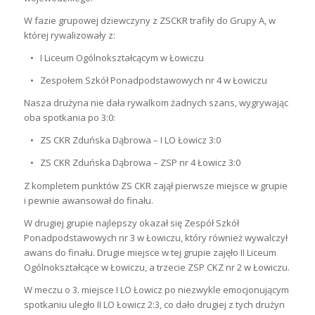
W fazie grupowej dziewczyny z ZSCKR trafiły do Grupy A, w
której rywalizowały z:
• I Liceum Ogólnokształcącym w Łowiczu
• Zespołem Szkół Ponadpodstawowych nr 4 w Łowiczu
Nasza drużyna nie dała rywalkom żadnych szans, wygrywając
oba spotkania po 3:0:
• ZS CKR Zduńska Dąbrowa – I LO Łowicz 3:0
• ZS CKR Zduńska Dąbrowa – ZSP nr 4 Łowicz 3:0
Z kompletem punktów ZS CKR zajął pierwsze miejsce w grupie
i pewnie awansował do finału.
W drugiej grupie najlepszy okazał się Zespół Szkół
Ponadpodstawowych nr 3 w Łowiczu, który również wywalczył
awans do finału. Drugie miejsce w tej grupie zajęło II Liceum
Ogólnokształcące w Łowiczu, a trzecie ZSP CKZ nr 2 w Łowiczu.
W meczu o 3. miejsce I LO Łowicz po niezwykle emocjonującym
spotkaniu uległo II LO Łowicz 2:3, co dało drugiej z tych drużyn