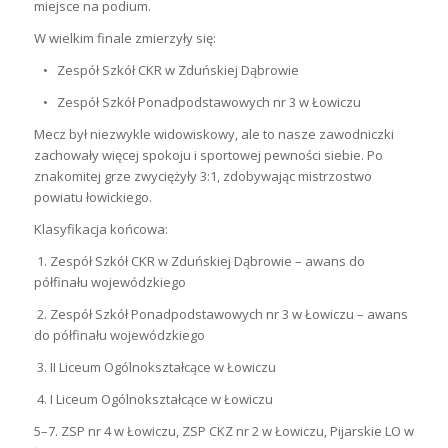
miejsce na podium.
W wielkim finale zmierzyły się:
• Zespół Szkół CKR w Zduńskiej Dąbrowie
• Zespół Szkół Ponadpodstawowych nr 3 w Łowiczu
Mecz był niezwykle widowiskowy, ale to nasze zawodniczki
zachowały więcej spokoju i sportowej pewności siebie. Po
znakomitej grze zwyciężyły 3:1, zdobywając mistrzostwo
powiatu łowickiego.
Klasyfikacja końcowa:
1. Zespół Szkół CKR w Zduńskiej Dąbrowie – awans do
półfinału wojewódzkiego
2. Zespół Szkół Ponadpodstawowych nr 3 w Łowiczu – awans
do półfinału wojewódzkiego
3. II Liceum Ogólnokształcące w Łowiczu
4. I Liceum Ogólnokształcące w Łowiczu
5–7. ZSP nr 4 w Łowiczu, ZSP CKZ nr 2 w Łowiczu, Pijarskie LO w