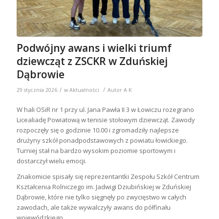
Podwójny awans i wielki triumf
dziewcząt z ZSCKR w Zduńskiej
Dąbrowie
/
/
29 stycznia 2026
w
Aktualności
Autor
A K
W hali OSiR nr 1 przy ul. Jana Pawła II 3 w Łowiczu rozegrano
Licealiadę Powiatową w tenisie stołowym dziewcząt. Zawody
rozpoczęły się o godzinie 10.00 i zgromadziły najlepsze
drużyny szkół ponadpodstawowych z powiatu łowickiego.
Turniej stał na bardzo wysokim poziomie sportowym i
dostarczył wielu emocji.
Znakomicie spisały się reprezentantki Zespołu Szkół Centrum
Kształcenia Rolniczego im. Jadwigi Dziubińskiej w Zduńskiej
Dąbrowie, które nie tylko sięgnęły po zwycięstwo w całych
zawodach, ale także wywalczyły awans do półfinału
wojewódzkiego.