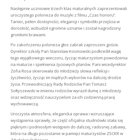
Następnie uczniowie trzech klas maturalnych zaprezentowali
uroczystego poloneza do muzyki z filmu „Czas honoru”.
Taniec, pełen dostojności, elegancji i symboliki przejścia w
dorosłość, wzbudził ogromne uznanie i został nagrodzony
gromkimi brawami.
Po zakończeniu poloneza głos zabrali zaproszeni goście.
Dyrektor szkoły Pan Stanisław Kosmowski podkreślił wagę
tego wyjątkowego wieczoru, życząc maturzystom powodzenia
na maturze i spełnienia życiowych planów. Pani wicedyrektor
Zofia Rosa skierowała do młodzieży słowa refleksji i
życzliwości, życząc im mądrych wyborów na dalszej drodze
życia. Przewodniczący Rady Rodziców Pan Tomasz
Sołtyszewski w imieniu rodziców wyraził dumę z młodzieży
oraz wdzięczność nauczycielom za ich codzienną pracę
wychowawczą.
Uroczysta atmosfera, elegancka oprawa i wzruszające
wystąpienia sprawiły, że część oficjalna studniówki stała się
pięknym i podniosłym wstępem do dalszej, radosnej zabawy,
która na długo pozostanie w pamięci maturzystów ZSCKR w