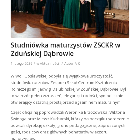
Studniówka maturzystów ZSCKR w
Zduńskiej Dąbrowie
/
/
1 lutego 2026
w
Aktualności
Autor
A K
W Woli Gosławskiej odbyła się wyjątkowa uroczystość,
studniówka uczniów Zespołu Szkół Centrum Kształcenia
Rolniczego im. Jadwigi Dziubińskiej w Zduńskiej Dąbrowie. Był
to wieczór pełen wzruszeń, elegancji i radości, symbolicznie
otwierający ostatnią prostą przed egzaminem maturalnym.
Część oficjalną poprowadzili Weronika Brzozowska, Wiktoria
Świnoga oraz Miłosz Kucharski, którzy na początku serdecznie
powitali dyrekcję szkoły, grono pedagogiczne, zaproszonych
gości, rodziców oraz głównych bohaterów wieczoru,
maturzystów.