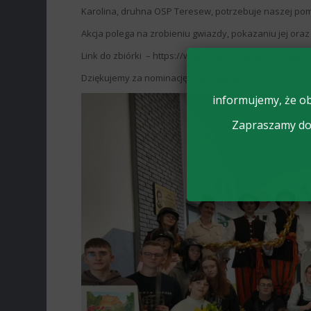
Karolina, druhna OSP Teresew, potrzebuje naszej po
Akcja polega na zrobieniu gwiazdy, pokazaniu jej ora
Link do zbiórki – https://www.siepomaga.pl/nadzieja-k
Dziękujemy za nominację i zachęcamy do wsparcia!
informujemy, że ob
Zapraszamy do 