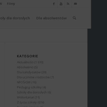
W
Filmy
oły dla dorosłych
Dla absolwentów
KATEGORIE
Aktualności
(1 330)
Absolwenci
(5)
Dla kandydatów
(20)
Dla uczniów i rodziców
(7)
NFOŚiGW
(16)
Pedagog szkolny
(4)
Szkoły dla dorosłych
(6)
Wolontariat
(11)
Z życia szkoły
(674)