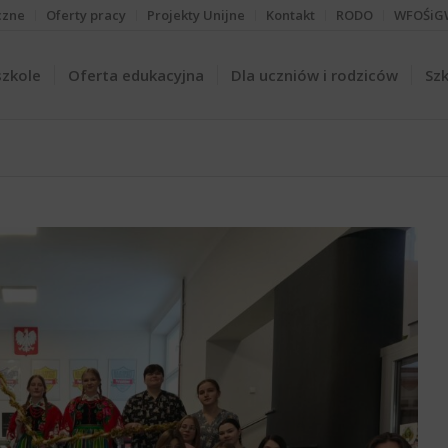
czne
Oferty pracy
Projekty Unijne
Kontakt
RODO
WFOŚiG
szkole
Oferta edukacyjna
Dla uczniów i rodziców
Szk