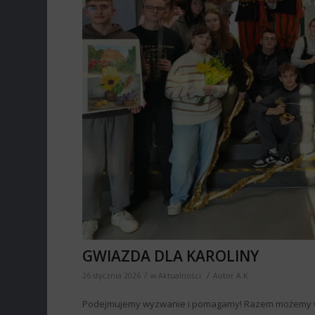
GWIAZDA DLA KAROLINY
/
/
26 stycznia 2026
w
Aktualności
Autor
A K
Podejmujemy wyzwanie i pomagamy! Razem możemy 