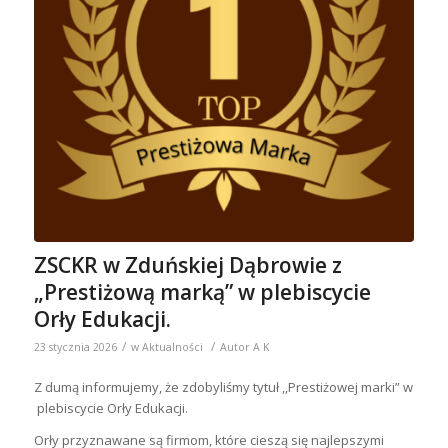
ZSCKR w Zduńskiej Dąbrowie z
„Prestiżową marką” w plebiscycie
Orły Edukacji.
/
/
23 stycznia 2026
w
Aktualności
Autor
A K
Z dumą informujemy, że zdobyliśmy tytuł ,,Prestiżowej marki” w
plebiscycie Orły Edukacji.
Orły przyznawane są firmom, które cieszą się najlepszymi