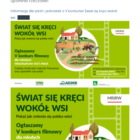
upominki rzeczowe!
Informacja dla szkół i jednostek o V konkursie Świat się kręci wokół
wsi
Pobierz