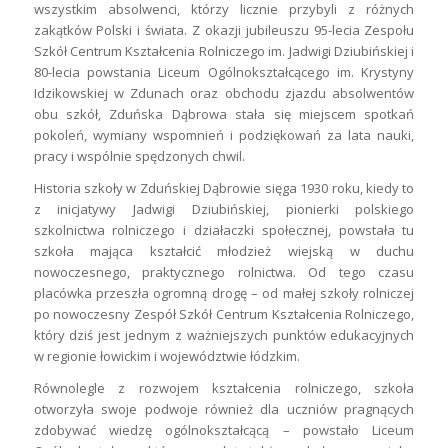
wszystkim absolwenci, którzy licznie przybyli z różnych
zakątków Polski i świata. Z okazji jubileuszu 95-lecia Zespołu
Szkół Centrum Kształcenia Rolniczego im. Jadwigi Dziubińskiej i
80-lecia powstania Liceum Ogólnokształcącego im. Krystyny
Idzikowskiej w Zdunach oraz obchodu zjazdu absolwentów
obu szkół, Zduńska Dąbrowa stała się miejscem spotkań
pokoleń, wymiany wspomnień i podziękowań za lata nauki,
pracy i wspólnie spędzonych chwil.
Historia szkoły w Zduńskiej Dąbrowie sięga 1930 roku, kiedy to
z inicjatywy Jadwigi Dziubińskiej, pionierki polskiego
szkolnictwa rolniczego i działaczki społecznej, powstała tu
szkoła mająca kształcić młodzież wiejską w duchu
nowoczesnego, praktycznego rolnictwa. Od tego czasu
placówka przeszła ogromną drogę – od małej szkoły rolniczej
po nowoczesny Zespół Szkół Centrum Kształcenia Rolniczego,
który dziś jest jednym z ważniejszych punktów edukacyjnych
w regionie łowickim i województwie łódzkim.
Równolegle z rozwojem kształcenia rolniczego, szkoła
otworzyła swoje podwoje również dla uczniów pragnących
zdobywać wiedzę ogólnokształcącą – powstało Liceum