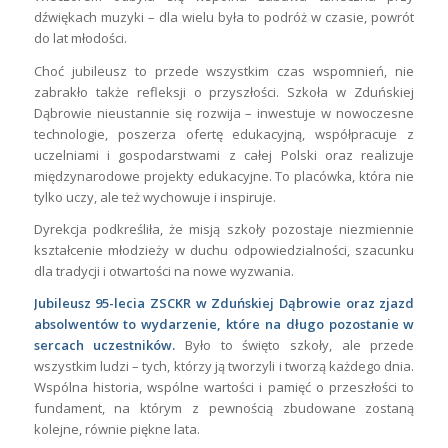
dźwiękach muzyki – dla wielu była to podróż w czasie, powrót
do lat młodości.
Choć jubileusz to przede wszystkim czas wspomnień, nie
zabrakło także refleksji o przyszłości. Szkoła w Zduńskiej
Dąbrowie nieustannie się rozwija – inwestuje w nowoczesne
technologie, poszerza ofertę edukacyjną, współpracuje z
uczelniami i gospodarstwami z całej Polski oraz realizuje
międzynarodowe projekty edukacyjne. To placówka, która nie
tylko uczy, ale też wychowuje i inspiruje.
Dyrekcja podkreśliła, że misją szkoły pozostaje niezmiennie
kształcenie młodzieży w duchu odpowiedzialności, szacunku
dla tradycji i otwartości na nowe wyzwania.
Jubileusz 95-lecia ZSCKR w Zduńskiej Dąbrowie oraz zjazd
absolwentów to wydarzenie, które na długo pozostanie w
sercach uczestników.
Było to święto szkoły, ale przede
wszystkim ludzi – tych, którzy ją tworzyli i tworzą każdego dnia.
Wspólna historia, wspólne wartości i pamięć o przeszłości to
fundament, na którym z pewnością zbudowane zostaną
kolejne, równie piękne lata.