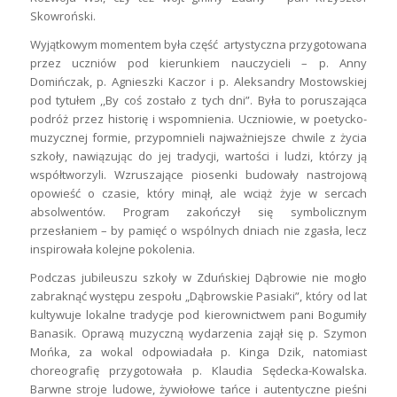
Skowroński.
Wyjątkowym momentem była część artystyczna przygotowana
przez uczniów pod kierunkiem nauczycieli – p. Anny
Domińczak, p. Agnieszki Kaczor i p. Aleksandry Mostowskiej
pod tytułem ,,By coś zostało z tych dni”. Była to poruszająca
podróż przez historię i wspomnienia. Uczniowie, w poetycko-
muzycznej formie, przypomnieli najważniejsze chwile z życia
szkoły, nawiązując do jej tradycji, wartości i ludzi, którzy ją
współtworzyli. Wzruszające piosenki budowały nastrojową
opowieść o czasie, który minął, ale wciąż żyje w sercach
absolwentów. Program zakończył się symbolicznym
przesłaniem – by pamięć o wspólnych dniach nie zgasła, lecz
inspirowała kolejne pokolenia.
Podczas jubileuszu szkoły w Zduńskiej Dąbrowie nie mogło
zabraknąć występu zespołu „Dąbrowskie Pasiaki”, który od lat
kultywuje lokalne tradycje pod kierownictwem pani Bogumiły
Banasik. Oprawą muzyczną wydarzenia zajął się p. Szymon
Mońka, za wokal odpowiadała p. Kinga Dzik, natomiast
choreografię przygotowała p. Klaudia Sędecka-Kowalska.
Barwne stroje ludowe, żywiołowe tańce i autentyczne pieśni