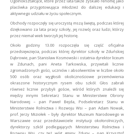
Ogólnokształcące, które przez lata także zyskało renomę jako
placówka przygotowująca młodzież do dalszej edukacji i
aktywnego udziału w życiu społecznym.
Obchody rozpoczęły się uroczystą mszą świętą, podczas której
dziękowano za lata pracy szkoły, jej rozwój oraz ludzi, którzy
przez niemal wiek tworzyli jej historię.
Około godziny 13.00 rozpoczęła się część oficjalna
przedsięwzięcia, podczas której dyrektor szkoły w Zduńskiej
Dąbrowie, pan Stanisław Kosmowski i ostatnia dyrektor liceum
w Zdunach, pani Aneta Tarkowska, przywitali licznie
zgromadzonych gości, uczniów i absolwentów w liczbie około
500 osób oraz wygłosili okolicznościowe przemówienia
okraszone historycznym rysem obu szkół. Głos zabrali
również licznie przybyli goście, wśród których znaleźli się
między innymi Sekretarz Stanu w Ministerstwie Obrony
Narodowej – pan Paweł Bejda, Podsekretarz Stanu w
Ministerstwie Rolnictwa i Rozwoju Wsi – pan Adam Nowak,
prof. Jerzy Miziołek – były dyrektor Muzeum Narodowego w
Warszawie oraz przedstawiciele instytucji okołorolniczych,
dyrektorzy szkół podlegających Ministerstwu Rolnictwa i
Rozwoju Wsi, czy też wójt gminy Zduny – pan Krzysztof