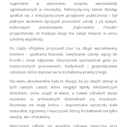
regionalne w wykonaniu zespołu wprowadziły
zgromadzonych w niezwykły, folklorystyczny klimat. Występ
spotkał się z entuzjastycznym przyjęciem publiczności i był
pięknym akcentem łączącym przeszłość szkoły z jej żywym,
kulturowym dziedzictwem. „Dąbrowskie Pasiaki”
przypomniały, że tradycja wciąż ma swoje miejsce w sercu
szkolnej wspólnoty.
Po części oficjalnej przyszedł czas na długo wyczekiwany
moment – spotkania klasowe, zwiedzanie szkoły, wpisy do
kroniki i sesje zdjęciowe. Nauczyciele oprowadzali gości po
nowoczesnych pracowniach, budynkach i gospodarstwie
szkolnym, które stanowi serce kształcenia praktycznego.
Dla wielu absolwentów była to okazja, by po latach stanąć w
tych samych salach, które niegdyś tętniły młodzieńczym
śmiechem, znów usiąść w ławce, a nawet odnaleźć swoje
nazwisko w archiwalnych dziennikach czy kronikach.
Rozmowy nie miały końca – wspominano wycieczki, bale
maturalne, egzaminy i nauczycieli, którzy kształtowali nie tylko
wiedzę, ale i charaktery.
Wieczorem odbyła się wspólna zabawa taneczna przy