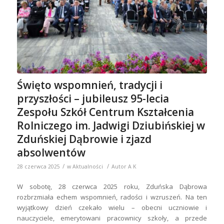
Święto wspomnień, tradycji i
przyszłości – jubileusz 95-lecia
Zespołu Szkół Centrum Kształcenia
Rolniczego im. Jadwigi Dziubińskiej w
Zduńskiej Dąbrowie i zjazd
absolwentów
/
/
28 czerwca 2025
w
Aktualności
Autor
A K
W sobotę, 28 czerwca 2025 roku, Zduńska Dąbrowa
rozbrzmiała echem wspomnień, radości i wzruszeń. Na ten
wyjątkowy dzień czekało wielu – obecni uczniowie i
nauczyciele, emerytowani pracownicy szkoły, a przede