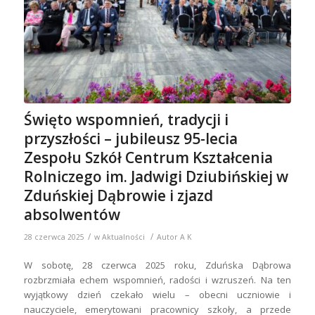
Święto wspomnień, tradycji i
przyszłości – jubileusz 95-lecia
Zespołu Szkół Centrum Kształcenia
Rolniczego im. Jadwigi Dziubińskiej w
Zduńskiej Dąbrowie i zjazd
absolwentów
/
/
28 czerwca 2025
w
Aktualności
Autor
A K
W sobotę, 28 czerwca 2025 roku, Zduńska Dąbrowa
rozbrzmiała echem wspomnień, radości i wzruszeń. Na ten
wyjątkowy dzień czekało wielu – obecni uczniowie i
nauczyciele, emerytowani pracownicy szkoły, a przede