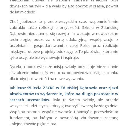
Wieczorem odbyła się wspólna zabawa taneczna przy
dźwiękach muzyki – dla wielu była to podróż w czasie, powrót
do lat młodości.
Choć jubileusz to przede wszystkim czas wspomnień, nie
zabrakło także refleksji o przyszłości. Szkoła w Zduńskiej
Dąbrowie nieustannie się rozwija – inwestuje w nowoczesne
technologie, poszerza ofertę edukacyjną, współpracuje z
uczelniami i gospodarstwami z całej Polski oraz realizuje
międzynarodowe projekty edukacyjne. To placówka, która nie
tylko uczy, ale też wychowuje i inspiruje.
Dyrekcja podkreśliła, że misją szkoły pozostaje niezmiennie
kształcenie młodzieży w duchu odpowiedzialności, szacunku
dla tradycji i otwartości na nowe wyzwania.
Jubileusz 95-lecia ZSCKR w Zduńskiej Dąbrowie oraz zjazd
absolwentów to wydarzenie, które na długo pozostanie w
sercach uczestników.
Było to święto szkoły, ale przede
wszystkim ludzi – tych, którzy ją tworzyli i tworzą każdego dnia.
Wspólna historia, wspólne wartości i pamięć o przeszłości to
fundament, na którym z pewnością zbudowane zostaną
kolejne, równie piękne lata.