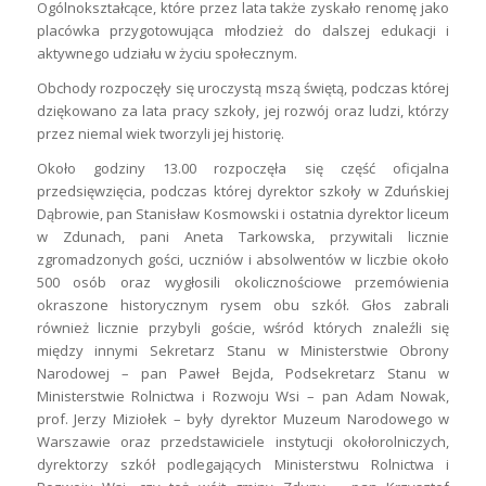
Ogólnokształcące, które przez lata także zyskało renomę jako
placówka przygotowująca młodzież do dalszej edukacji i
aktywnego udziału w życiu społecznym.
Obchody rozpoczęły się uroczystą mszą świętą, podczas której
dziękowano za lata pracy szkoły, jej rozwój oraz ludzi, którzy
przez niemal wiek tworzyli jej historię.
Około godziny 13.00 rozpoczęła się część oficjalna
przedsięwzięcia, podczas której dyrektor szkoły w Zduńskiej
Dąbrowie, pan Stanisław Kosmowski i ostatnia dyrektor liceum
w Zdunach, pani Aneta Tarkowska, przywitali licznie
zgromadzonych gości, uczniów i absolwentów w liczbie około
500 osób oraz wygłosili okolicznościowe przemówienia
okraszone historycznym rysem obu szkół. Głos zabrali
również licznie przybyli goście, wśród których znaleźli się
między innymi Sekretarz Stanu w Ministerstwie Obrony
Narodowej – pan Paweł Bejda, Podsekretarz Stanu w
Ministerstwie Rolnictwa i Rozwoju Wsi – pan Adam Nowak,
prof. Jerzy Miziołek – były dyrektor Muzeum Narodowego w
Warszawie oraz przedstawiciele instytucji okołorolniczych,
dyrektorzy szkół podlegających Ministerstwu Rolnictwa i