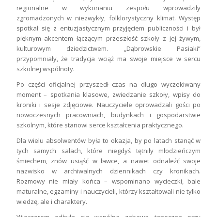
regionalne w wykonaniu zespołu wprowadziły
zgromadzonych w niezwykły, folklorystyczny klimat. Występ
spotkał się z entuzjastycznym przyjęciem publiczności i był
pięknym akcentem łączącym przeszłość szkoły z jej żywym,
kulturowym dziedzictwem. „Dąbrowskie Pasiaki”
przypomniały, że tradycja wciąż ma swoje miejsce w sercu
szkolnej wspólnoty.
Po części oficjalnej przyszedł czas na długo wyczekiwany
moment – spotkania klasowe, zwiedzanie szkoły, wpisy do
kroniki i sesje zdjęciowe. Nauczyciele oprowadzali gości po
nowoczesnych pracowniach, budynkach i gospodarstwie
szkolnym, które stanowi serce kształcenia praktycznego.
Dla wielu absolwentów była to okazja, by po latach stanąć w
tych samych salach, które niegdyś tętniły młodzieńczym
śmiechem, znów usiąść w ławce, a nawet odnaleźć swoje
nazwisko w archiwalnych dziennikach czy kronikach.
Rozmowy nie miały końca – wspominano wycieczki, bale
maturalne, egzaminy i nauczycieli, którzy kształtowali nie tylko
wiedzę, ale i charaktery.