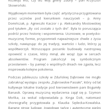
Rozwoju Wsi, czy też wójt gminy Zduny – pan Krzysztof
Skowroński.
Wyjątkowym momentem była część artystyczna przygotowana
przez uczniów pod kierunkiem nauczycieli – p. Anny
Domińczak, p. Agnieszki Kaczor i p. Aleksandry Mostowskiej
pod tytułem ,,By coś zostało z tych dni”. Była to poruszająca
podróż przez historię i wspomnienia. Uczniowie, w poetycko-
muzycznej formie, przypomnieli najważniejsze chwile z życia
szkoły, nawiązując do jej tradycji, wartości i ludzi, którzy ją
współtworzyli. Wzruszające piosenki budowały nastrojową
opowieść o czasie, który minął, ale wciąż żyje w sercach
absolwentów. Program zakończył się symbolicznym
przesłaniem – by pamięć o wspólnych dniach nie zgasła, lecz
inspirowała kolejne pokolenia.
Podczas jubileuszu szkoły w Zduńskiej Dąbrowie nie mogło
zabraknąć występu zespołu „Dąbrowskie Pasiaki”, który od lat
kultywuje lokalne tradycje pod kierownictwem pani Bogumiły
Banasik. Oprawą muzyczną wydarzenia zajął się p. Szymon
Mońka, za wokal odpowiadała p. Kinga Dzik, natomiast
choreografię przygotowała p. Klaudia Sędecka-Kowalska.
Barwne stroje ludowe, żywiołowe tańce i autentyczne pieśni