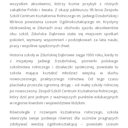
wszystkim absolwenci, którzy licznie przybyli z różnych
zakątków Polski i świata. Z okazji jubileuszu 95-lecia Zespołu
Szkół Centrum Kształcenia Rolniczego im. Jadwigi Dziubińskiej i
80-lecia powstania Liceum Ogólnokształcącego im. Krystyny
Idzikowskiej w Zdunach oraz obchodu zjazdu absolwentów
obu szkół, Zduńska Dąbrowa stała się miejscem spotkań
pokoleń, wymiany wspomnień i podziękowań za lata nauki,
pracy i wspólnie spędzonych chwil.
Historia szkoły w Zduńskiej Dąbrowie sięga 1930 roku, kiedy to
z inicjatywy Jadwigi Dziubińskiej, pionierki polskiego
szkolnictwa rolniczego i działaczki społecznej, powstała tu
szkoła mająca kształcić młodzież wiejską w duchu
nowoczesnego, praktycznego rolnictwa. Od tego czasu
placówka przeszła ogromną drogę – od małej szkoły rolniczej
po nowoczesny Zespół Szkół Centrum Kształcenia Rolniczego,
który dziś jest jednym z ważniejszych punktów edukacyjnych
w regionie łowickim i województwie łódzkim.
Równolegle z rozwojem kształcenia rolniczego, szkoła
otworzyła swoje podwoje również dla uczniów pragnących
zdobywać wiedzę ogólnokształcącą – powstało Liceum