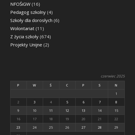
NFOŚiGW
(16)
Pedagog szkolny
(4)
Szkoły dla dorosłych
(6)
Wolontariat
(11)
Z życia szkoły
(674)
Projekty Unijne
(2)
czerwiec 2025
P
W
Ś
C
P
S
N
1
2
3
4
5
6
7
8
9
10
11
12
13
14
15
16
17
18
19
20
21
22
23
24
25
26
27
28
29