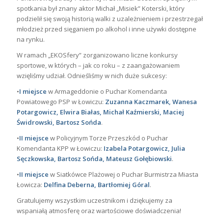
spotkania był znany aktor Michał „Misiek” Koterski, który
podzielił się swoją historią walki z uzależnieniem i przestrzegał
młodzież przed sięganiem po alkohol i inne używki dostępne
na rynku.
W ramach „EKOSfery” zorganizowano liczne konkursy
sportowe, w których – jak co roku – z zaangażowaniem
wzięliśmy udział. Odnieśliśmy w nich duże sukcesy:
•
I miejsce
w Armageddonie o Puchar Komendanta
Powiatowego PSP w Łowiczu:
Zuzanna Kaczmarek, Wanesa
Potargowicz, Elwira Białas, Michał Kaźmierski, Maciej
Świdrowski, Bartosz Sońda
.
•
II miejsce
w Policyjnym Torze Przeszkód o Puchar
Komendanta KPP w Łowiczu:
Izabela Potargowicz, Julia
Sęczkowska, Bartosz Sońda, Mateusz Gołębiowski
.
•
II miejsce
w Siatkówce Plażowej o Puchar Burmistrza Miasta
Łowicza:
Delfina Deberna, Bartłomiej Góral
.
Gratulujemy wszystkim uczestnikom i dziękujemy za
wspaniałą atmosferę oraz wartościowe doświadczenia!