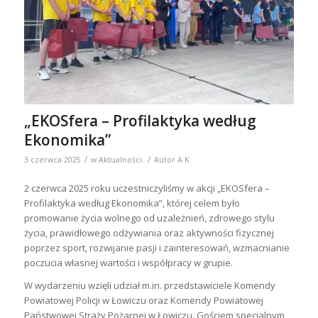
„EKOSfera – Profilaktyka według
Ekonomika”
/
/
3 czerwca 2025
w
Aktualności
Autor
A K
2 czerwca 2025 roku uczestniczyliśmy w akcji „EKOSfera –
Profilaktyka według Ekonomika”, której celem było
promowanie życia wolnego od uzależnień, zdrowego stylu
życia, prawidłowego odżywiania oraz aktywności fizycznej
poprzez sport, rozwijanie pasji i zainteresowań, wzmacnianie
poczucia własnej wartości i współpracy w grupie.
W wydarzeniu wzięli udział m.in. przedstawiciele Komendy
Powiatowej Policji w Łowiczu oraz Komendy Powiatowej
Państwowej Straży Pożarnej w Łowiczu. Gościem specjalnym