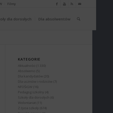
W
Filmy
oły dla dorosłych
Dla absolwentów
KATEGORIE
Aktualności
(1 330)
Absolwenci
(5)
Dla kandydatów
(20)
Dla uczniów i rodziców
(7)
NFOŚiGW
(16)
Pedagog szkolny
(4)
Szkoły dla dorosłych
(6)
Wolontariat
(11)
Z życia szkoły
(674)