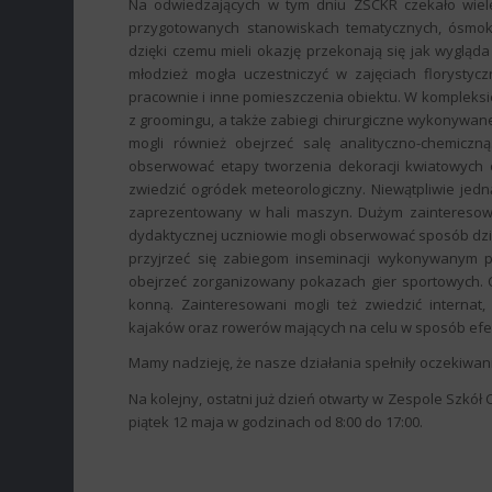
Na odwiedzających w tym dniu ZSCKR czekało wiele 
przygotowanych stanowiskach tematycznych, ósmokla
dzięki czemu mieli okazję przekonają się jak wyglą
młodzież mogła uczestniczyć w zajęciach florystyc
pracownie i inne pomieszczenia obiektu. W kompleksi
z groomingu, a także zabiegi chirurgiczne wykonywan
mogli również obejrzeć salę analityczno-chemiczn
obserwować etapy tworzenia dekoracji kwiatowych o
zwiedzić ogródek meteorologiczny. Niewątpliwie jed
zaprezentowany w hali maszyn. Dużym zainteresowa
dydaktycznej uczniowie mogli obserwować sposób dzi
przyjrzeć się zabiegom inseminacji wykonywanym pr
obejrzeć zorganizowany pokazach gier sportowych. Ch
konną. Zainteresowani mogli też zwiedzić internat
kajaków oraz rowerów mających na celu w sposób efe
Mamy nadzieję, że nasze działania spełniły oczekiwan
Na kolejny, ostatni już dzień otwarty w Zespole Szkó
piątek 12 maja w godzinach od 8:00 do 17:00.