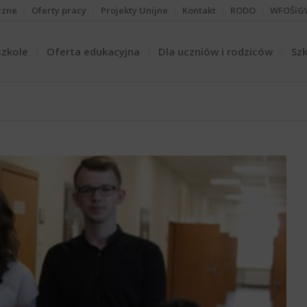
czne
Oferty pracy
Projekty Unijne
Kontakt
RODO
WFOŚiG
szkole
Oferta edukacyjna
Dla uczniów i rodziców
Szk