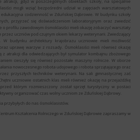
atrakcji, gdyż w poszczególnych obiektach szkoły, na specjalnie
siści mogli wziąć bezpośredni udział w zajęciach warsztatowych
da edukacyjna codzienność w Zduńskiej Dąbrowie. W budynku szkoły
znych, przyjrzeć się doświadczeniom laboratoryjnym oraz zwiedzić
e o profilu zawodowym ósmoklasiści mieli okazję zobaczyć warsztaty
e przez uczniów pod czujnym okiem lekarzy weterynarii. Zwiedzający
ą. W budynku architektury krajobrazu uczniowie mieli możliwość
raz uprawę warzyw z rozsady. Ósmoklasiści mieli również okazję
ną z atrakcji dla odwiedzających był symulator kombajnu zbożowego
niem cieszyły się również pozostałe maszyny rolnicze. W oborze
ałania nowoczesnego robota udojowego i robota sprzątającego oraz
zez przyszłych techników weterynarii. Na sali gimnastycznej zaś
ętni uczniowie ostatnich klas mieli również okazję na przejażdżkę
, przed którym rozmieszczony został sprzęt turystyczny w postaci
ktywny organizować czas wolny uczniom ze Zduńskiej Dąbrowy.
ia przybyłych do nas ósmoklasistów.
ł Centrum Kształcenia Rolniczego w Zduńskiej Dąbrowie zapraszamy w