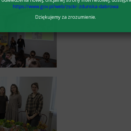
odwiedzenia nowej, oficjalnej strony internetowej, dostępn
https://www.gov.pl/web/zsckr-zdunska-dabrowa
Dziękujemy za zrozumienie.