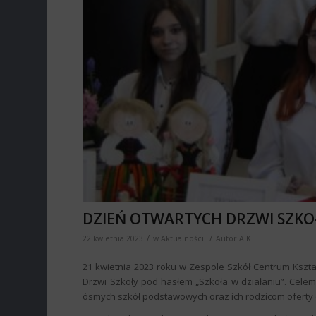
DZIEŃ OTWARTYCH DRZWI SZKO
/
/
22 kwietnia 2023
w
Aktualności
Autor
A K
21 kwietnia 2023 roku w Zespole Szkół Centrum Kszt
Drzwi Szkoły pod hasłem „Szkoła w działaniu”. Cel
ósmych szkół podstawowych oraz ich rodzicom oferty 