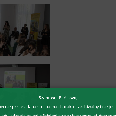
Szanowni Państwo,
ecnie przeglądana strona ma charakter archiwalny i nie jest