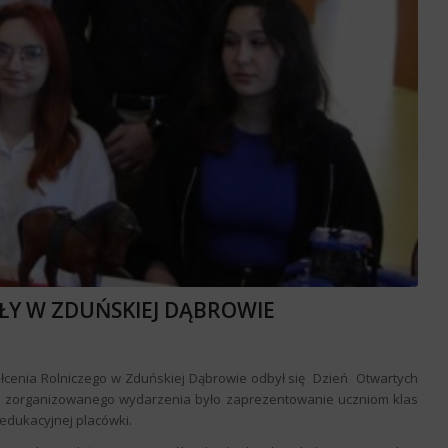
ŁY W ZDUŃSKIEJ DĄBROWIE
ałcenia Rolniczego w Zduńskiej Dąbrowie odbył się Dzień Otwartych
em zorganizowanego wydarzenia było zaprezentowanie uczniom klas
edukacyjnej placówki.