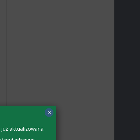
×
 już aktualizowana.