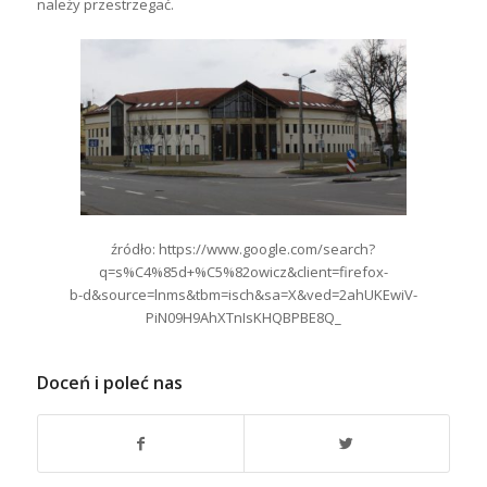
należy przestrzegać.
źródło: https://www.google.com/search?
q=s%C4%85d+%C5%82owicz&client=firefox-
b-d&source=lnms&tbm=isch&sa=X&ved=2ahUKEwiV-
PiN09H9AhXTnIsKHQBPBE8Q_
Doceń i poleć nas