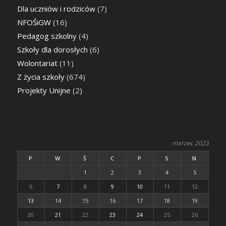
Dla uczniów i rodziców
(7)
NFOŚiGW
(16)
Pedagog szkolny
(4)
Szkoły dla dorosłych
(6)
Wolontariat
(11)
Z życia szkoły
(674)
Projekty Unijne
(2)
marzec 2023
P
W
Ś
C
P
S
N
1
2
3
4
5
6
7
8
9
10
11
12
13
14
15
16
17
18
19
20
21
22
23
24
25
26