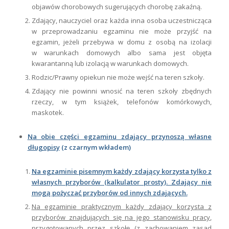
objawów chorobowych sugerujących chorobę zakaźną.
Zdający, nauczyciel oraz każda inna osoba uczestnicząca
w przeprowadzaniu egzaminu nie może przyjść na
egzamin, jeżeli przebywa w domu z osobą na izolacji
w warunkach domowych albo sama jest objęta
kwarantanną lub izolacją w warunkach domowych.
Rodzic/Prawny opiekun nie może wejść na teren szkoły.
Zdający nie powinni wnosić na teren szkoły zbędnych
rzeczy, w tym książek, telefonów komórkowych,
maskotek.
Na obie części egzaminu zdający przynoszą własne
długopisy
(z czarnym wkładem)
Na egzaminie pisemnym każdy zdający korzysta tylko z
własnych przyborów (kalkulator prosty). Zdający nie
mogą pożyczać przyborów od innych zdających.
Na egzaminie praktycznym każdy zdający korzysta z
przyborów znajdujących się na jego stanowisku pracy,
przygotowanych przez szkołę (z zachowaniem zasad