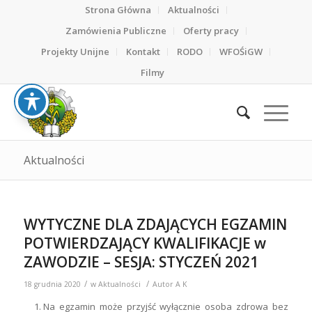
Strona Główna
Aktualności
Zamówienia Publiczne
Oferty pracy
Projekty Unijne
Kontakt
RODO
WFOŚiGW
Filmy
Aktualności
WYTYCZNE DLA ZDAJĄCYCH EGZAMIN
POTWIERDZAJĄCY KWALIFIKACJE w
ZAWODZIE – SESJA: STYCZEŃ 2021
/
/
18 grudnia 2020
w
Aktualności
Autor
A K
Na egzamin może przyjść wyłącznie osoba zdrowa bez