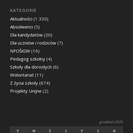
KATEGORIE
Aktualności
(1 330)
Absolwenci
(5)
Dla kandydatów
(20)
Dla uczniów i rodziców
(7)
NFOŚiGW
(16)
Pedagog szkolny
(4)
Szkoły dla dorosłych
(6)
Wolontariat
(11)
Z życia szkoły
(674)
Projekty Unijne
(2)
grudzień 2020
P
W
Ś
C
P
S
N