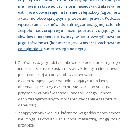
w przypadku osób, które ze względów zdrowotnych
nie mogą zakrywać ust i nosa maseczką). Zakrywanie
ust i nosa obowiązuje na terenie całej szkoły (zgodnie z
aktualnie obowiązującymi przepisami prawa). Podczas
wpuszczania uczniów do sali egzaminacyjnej członek
zespołu nadzorującego może poprosić zdającego o
chwilowe odsłonięcie twarzy w celu zweryfikowania
jego tożsamości (konieczne jest wówczas zachowanie
co najmniej 1
,5-metrowego odstępu).
.
Zarówno zdający, jak i członkowie zespołu nadzorującego
muszą mieć zakryte usta i nos w trakcie egzaminu, nawet
po zajęciu miejsca przy stoliku / stanowisku
egzaminacyjnym (w przypadku zdających) lub kiedy
obserwują przebieg egzaminu, siedząc albo stojąc(w
przypadku członków zespołu nadzorującego i innych
osób zaangażowanych w przeprowadzanie egzaminu w
danej sali).
Zdający/członkowie ZN, którzy ze względów zdrowotnych
nie mogą zakrywać ust i nosa maseczką, mogą nosić
przyłbicę.