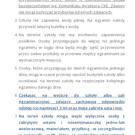
bezpieczeństwa) wg. komunikatu dyrektora CKE. Zdający
nie mogą pożyczać przyborów od innych zdających.
Szkoła nie zapewnia wody pitnej. Na egzamin należy
przynieść własną butelkę z wodą.
Na terenie szkoły nie ma możliwości zapewnienia
posiłków. Osoby przystępujące do więcej niż jednego
egzaminu w ciągu dnia będą mogły zjeść przyniesione
przez siebie produkty w przerwie między egzaminami (w
wyznaczonym miejscu).
Osoby, które przystępują do dwóch egzaminów jednego
dnia, mogą w czasie przerwy opuścić budynek szkoły albo
oczekiwać na terenie szkoły na rozpoczęcie kolejnego
egzaminu danego dnia.
Czekając na wejście do szkoły albo sali
egzaminacyjnej, zdający zachowują odpowiedni
odstęp (co najmniej1,5 m) oraz mają zakryte usta i nos.
Na teren szkoły mogą wejść wyłącznie osoby z
zakrytymi ustami i nosem(maseczką jedno-lub
wielorazową, materiałem, przyłbicą –w szczególności