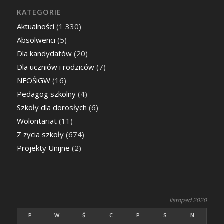
KATEGORIE
Aktualności
(1 330)
Absolwenci
(5)
Dla kandydatów
(20)
Dla uczniów i rodziców
(7)
NFOŚiGW
(16)
Pedagog szkolny
(4)
Szkoły dla dorosłych
(6)
Wolontariat
(11)
Z życia szkoły
(674)
Projekty Unijne
(2)
listopad 2020
P
W
Ś
C
P
S
N