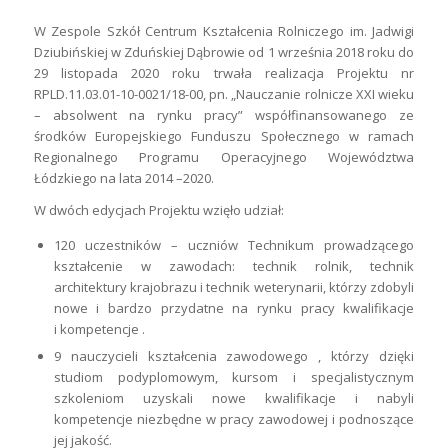
W Zespole Szkół Centrum Kształcenia Rolniczego im. Jadwigi
Dziubińskiej w Zduńskiej Dąbrowie od 1 września 2018 roku do
29 listopada 2020 roku trwała realizacja Projektu nr
RPLD.11.03.01-10-0021/18-00, pn. „Nauczanie rolnicze XXI wieku
– absolwent na rynku pracy” współfinansowanego ze
środków Europejskiego Funduszu Społecznego w ramach
Regionalnego Programu Operacyjnego Województwa
Łódzkiego na lata 2014 –2020.
W dwóch edycjach Projektu wzięło udział:
120 uczestników – uczniów Technikum prowadzącego
kształcenie w zawodach: technik rolnik, technik
architektury krajobrazu i technik weterynarii, którzy zdobyli
nowe i bardzo przydatne na rynku pracy kwalifikacje
i kompetencje .
9 nauczycieli kształcenia zawodowego , którzy dzięki
studiom podyplomowym, kursom i specjalistycznym
szkoleniom uzyskali nowe kwalifikacje i nabyli
kompetencje niezbędne w pracy zawodowej i podnoszące
jej jakość.