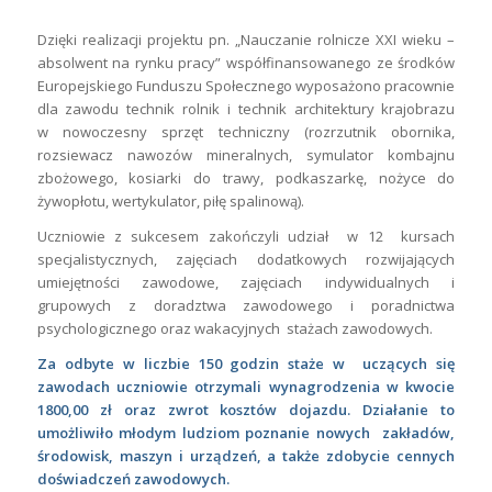
Dzięki realizacji projektu pn. „Nauczanie rolnicze XXI wieku –
absolwent na rynku pracy” współfinansowanego ze środków
Europejskiego Funduszu Społecznego wyposażono pracownie
dla zawodu technik rolnik i technik architektury krajobrazu
w nowoczesny sprzęt techniczny (rozrzutnik obornika,
rozsiewacz nawozów mineralnych, symulator kombajnu
zbożowego, kosiarki do trawy, podkaszarkę, nożyce do
żywopłotu, wertykulator, piłę spalinową).
Uczniowie z sukcesem zakończyli udział w 12 kursach
specjalistycznych, zajęciach dodatkowych rozwijających
umiejętności zawodowe, zajęciach indywidualnych i
grupowych z doradztwa zawodowego i poradnictwa
psychologicznego oraz wakacyjnych stażach zawodowych.
Za odbyte w liczbie 150 godzin staże w uczących się
zawodach uczniowie otrzymali wynagrodzenia w kwocie
1800,00 zł oraz zwrot kosztów dojazdu. Działanie to
umożliwiło młodym ludziom poznanie nowych zakładów,
środowisk, maszyn i urządzeń, a także zdobycie cennych
doświadczeń zawodowych.