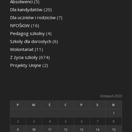
Absolwenci
(5)
Dla kandydatów
(20)
Dla uczniów i rodziców
(7)
NFOŚiGW
(16)
Pedagog szkolny
(4)
Szkoły dla dorosłych
(6)
Wolontariat
(11)
Z życia szkoły
(674)
Projekty Unijne
(2)
listopad 2020
P
W
Ś
C
P
S
N
1
2
3
4
5
6
7
8
9
10
11
12
13
14
15