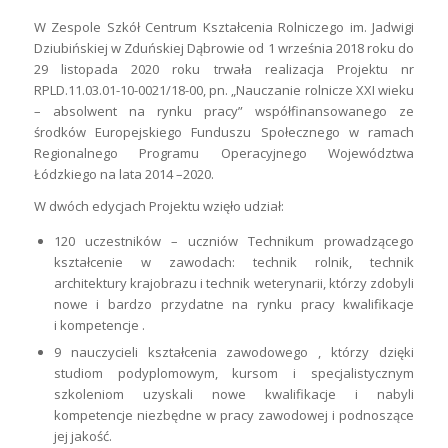
W Zespole Szkół Centrum Kształcenia Rolniczego im. Jadwigi
Dziubińskiej w Zduńskiej Dąbrowie od 1 września 2018 roku do
29 listopada 2020 roku trwała realizacja Projektu nr
RPLD.11.03.01-10-0021/18-00, pn. „Nauczanie rolnicze XXI wieku
– absolwent na rynku pracy” współfinansowanego ze
środków Europejskiego Funduszu Społecznego w ramach
Regionalnego Programu Operacyjnego Województwa
Łódzkiego na lata 2014 –2020.
W dwóch edycjach Projektu wzięło udział:
120 uczestników – uczniów Technikum prowadzącego
kształcenie w zawodach: technik rolnik, technik
architektury krajobrazu i technik weterynarii, którzy zdobyli
nowe i bardzo przydatne na rynku pracy kwalifikacje
i kompetencje .
9 nauczycieli kształcenia zawodowego , którzy dzięki
studiom podyplomowym, kursom i specjalistycznym
szkoleniom uzyskali nowe kwalifikacje i nabyli
kompetencje niezbędne w pracy zawodowej i podnoszące
jej jakość.