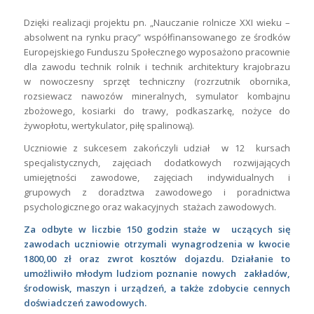
Dzięki realizacji projektu pn. „Nauczanie rolnicze XXI wieku –
absolwent na rynku pracy” współfinansowanego ze środków
Europejskiego Funduszu Społecznego wyposażono pracownie
dla zawodu technik rolnik i technik architektury krajobrazu
w nowoczesny sprzęt techniczny (rozrzutnik obornika,
rozsiewacz nawozów mineralnych, symulator kombajnu
zbożowego, kosiarki do trawy, podkaszarkę, nożyce do
żywopłotu, wertykulator, piłę spalinową).
Uczniowie z sukcesem zakończyli udział w 12 kursach
specjalistycznych, zajęciach dodatkowych rozwijających
umiejętności zawodowe, zajęciach indywidualnych i
grupowych z doradztwa zawodowego i poradnictwa
psychologicznego oraz wakacyjnych stażach zawodowych.
Za odbyte w liczbie 150 godzin staże w uczących się
zawodach uczniowie otrzymali wynagrodzenia w kwocie
1800,00 zł oraz zwrot kosztów dojazdu. Działanie to
umożliwiło młodym ludziom poznanie nowych zakładów,
środowisk, maszyn i urządzeń, a także zdobycie cennych
doświadczeń zawodowych.