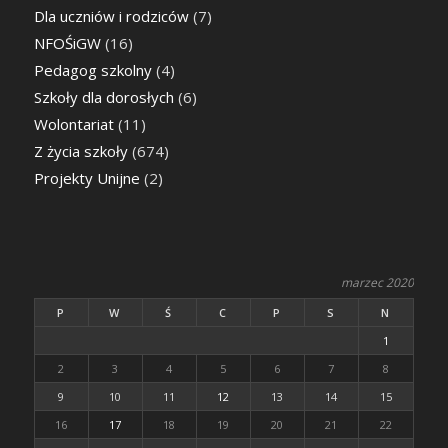
Dla uczniów i rodziców
(7)
NFOŚiGW
(16)
Pedagog szkolny
(4)
Szkoły dla dorosłych
(6)
Wolontariat
(11)
Z życia szkoły
(674)
Projekty Unijne
(2)
marzec 2020
P
W
Ś
C
P
S
N
1
2
3
4
5
6
7
8
9
10
11
12
13
14
15
16
17
18
19
20
21
22