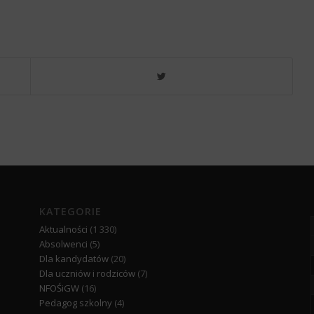
KATEGORIE
Aktualności
(1 330)
Absolwenci
(5)
Dla kandydatów
(20)
Dla uczniów i rodziców
(7)
NFOŚiGW
(16)
Pedagog szkolny
(4)