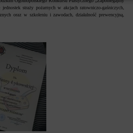
ódzkim Ogólnopolskiego Konkursu Plastycznego „Zapobiegajmy
jednostek straży pożarnych w akcjach ratowniczo-gaśniczych,
znych oraz w szkoleniu i zawodach, działalność prewencyjną,