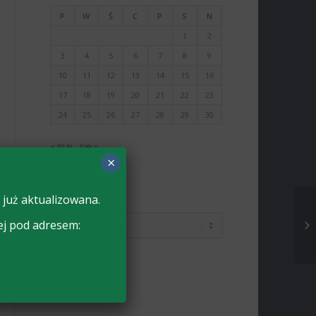
P
W
Ś
C
P
S
N
1
2
3
4
5
6
7
8
9
10
11
12
13
14
15
16
17
18
19
20
21
22
23
24
25
26
27
28
29
30
« maj
sie »
×
 już aktualizowana.
ARCHIWA
ej pod adresem: