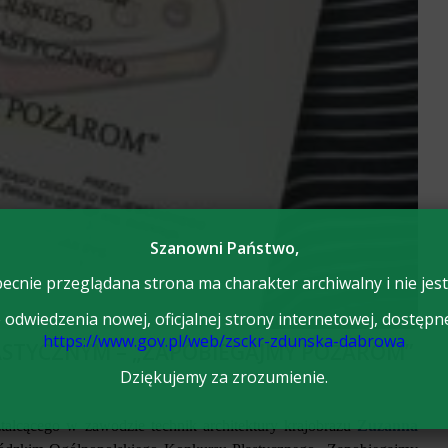
Szanowni Państwo,
ecnie przeglądana strona ma charakter archiwalny i nie jest
odwiedzenia nowej, oficjalnej strony internetowej, dostępn
https://www.gov.pl/web/zsckr-zdunska-dabrowa
ASTYCZNYM – „ZAPOBIEGAJMY POŻAROM”
Dziękujemy za zrozumienie.
tałcącego w zawodzie technik architektury krajobrazu
Zuzanna