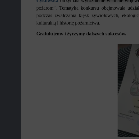
Łykowska
otrzymała wyróżnienie w finale wojew
pożarom”. Tematyka konkursu obejmowała udział 
podczas zwalczania klęsk żywiołowych, ekologic
kulturalną i historię pożarnictwa.
Gratulujemy i życzymy dalszych sukcesów.