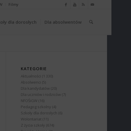
W
Filmy
oły dla dorosłych
Dla absolwentów
KATEGORIE
Aktualności
(1 330)
Absolwenci
(5)
Dla kandydatów
(20)
Dla uczniów i rodziców
(7)
NFOŚiGW
(16)
Pedagog szkolny
(4)
Szkoły dla dorosłych
(6)
Wolontariat
(11)
Z życia szkoły
(674)