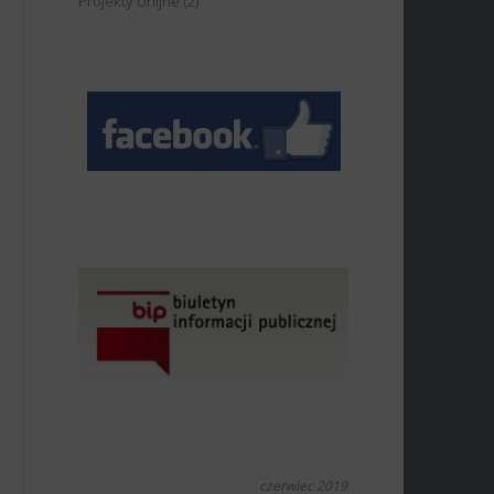
Projekty Unijne
(2)
czerwiec 2019