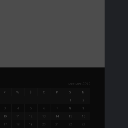
czerwiec 2019
P
W
Ś
C
P
S
N
1
2
3
4
5
6
7
8
9
10
11
12
13
14
15
16
17
18
19
20
21
22
23