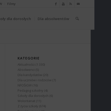
W
Filmy
oły dla dorosłych
Dla absolwentów
KATEGORIE
Aktualności
(1 330)
Absolwenci
(5)
Dla kandydatów
(20)
Dla uczniów i rodziców
(7)
NFOŚiGW
(16)
Pedagog szkolny
(4)
Szkoły dla dorosłych
(6)
Wolontariat
(11)
Z życia szkoły
(674)