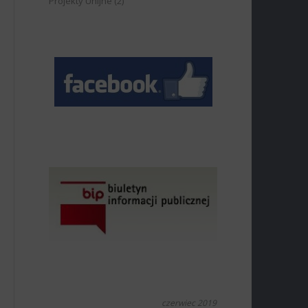
Projekty Unijne
(2)
czerwiec 2019