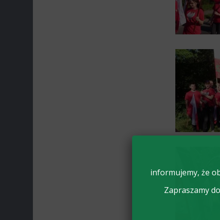
informujemy, że ob
Zapraszamy do 