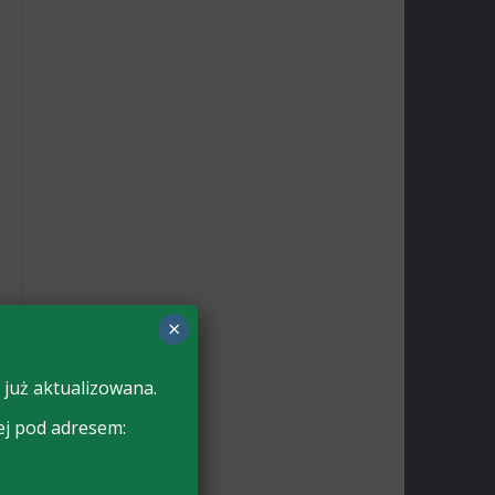
×
 już aktualizowana.
ej pod adresem: