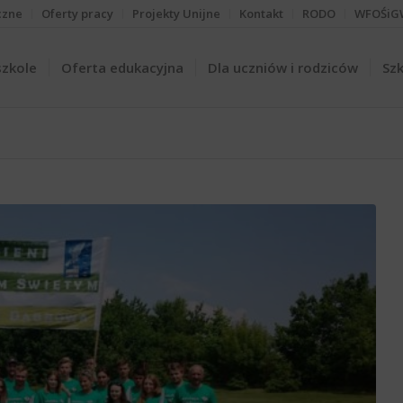
czne
Oferty pracy
Projekty Unijne
Kontakt
RODO
WFOŚiG
szkole
Oferta edukacyjna
Dla uczniów i rodziców
Szk