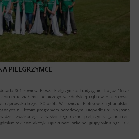
NA PIELGRZYMCE
dotarła 364 Łowicka Piesza Pielgrzymka. Tradycyjnie, bo już 16 raz
 Centrum Kształcenia Rolniczego w Zduńskiej Dąbrowie: uczniowie,
sko-dąbrowska liczyła 3O osób. W Łowiczu i Piotrkowie Trybunalskim
wiązanych z 3-letnim programem narodowym „Niepodległa”. Na Jasną
i nadziei, związanego z hasłem tegorocznej pielgrzymki: „Umocnieni
rskim taki sam okrzyk. Opiekunami szkolnej grupy byli: Kinga Dzik,