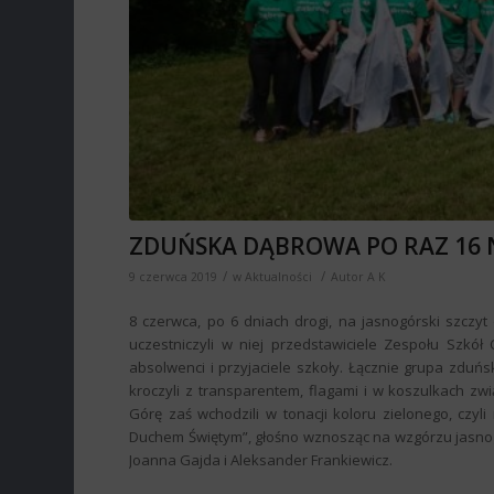
ZDUŃSKA DĄBROWA PO RAZ 16 
/
/
9 czerwca 2019
w
Aktualności
Autor
A K
8 czerwca, po 6 dniach drogi, na jasnogórski szczyt 
uczestniczyli w niej przedstawiciele Zespołu Szkół
absolwenci i przyjaciele szkoły. Łącznie grupa zduń
kroczyli z transparentem, flagami i w koszulkach z
Górę zaś wchodzili w tonacji koloru zielonego, czyl
Duchem Świętym”, głośno wznosząc na wzgórzu jasnogó
Joanna Gajda i Aleksander Frankiewicz.