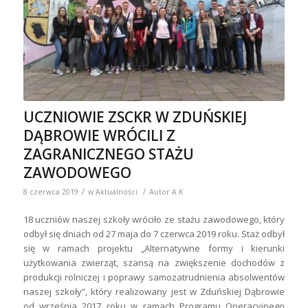
UCZNIOWIE ZSCKR W ZDUŃSKIEJ
DĄBROWIE WRÓCILI Z
ZAGRANICZNEGO STAŻU
ZAWODOWEGO
/
/
8 czerwca 2019
w
Aktualności
Autor
A K
18 uczniów naszej szkoły wróciło ze stażu zawodowego, który
odbył się dniach od 27 maja do 7 czerwca 2019 roku. Staż odbył
się w ramach projektu „Alternatywne formy i kierunki
użytkowania zwierząt, szansą na zwiększenie dochodów z
produkcji rolniczej i poprawy samozatrudnienia absolwentów
naszej szkoły”, który realizowany jest w Zduńskiej Dąbrowie
od września 2017 roku w ramach Programu Operacyjnego