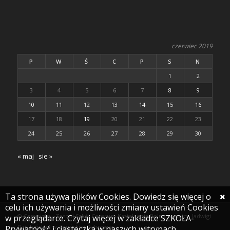
czerwiec 2019
P
W
Ś
C
P
S
N
1
2
3
4
5
6
7
8
9
10
11
12
13
14
15
16
17
18
19
20
21
22
23
24
25
26
27
28
29
30
« maj
sie »
Ta strona używa plików Cookies. Dowiedz się więcej o
celu ich używania i możliwości zmiany ustawień Cookies
© Copyright - Zespół Szkół Centrum Kształcenia Rolniczego im. Jadwigi
w przeglądarce. Czytaj więcej w zakładce SZKOŁA-
Dziubińskiej w Zduńskiej Dąbrowie
Prywatność i ciasteczka w naszych witrynach