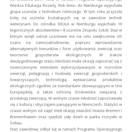
Wiedza Edukacja Rozwój. Rok temu do Nienburga wyjechała
grupa uczniów z technikum rolniczego. W tym roku przyszła
kolej na uczniów kształcących się w zawodzie technik
weterynarii. Do ośrodka DEULA w Nienburgu wyjechało 10
tegorocznych absolwentów i 8 uczniów Zespołu Szkół. Staż w
którym wzięli udział uczniowie ma na celu zwiększenie ich
szans na samozatrudnienie, poprzez wprowadzenie
alternatywnych kierunków i form użytkowania zwierząt oraz
tworzenie gospodarstw ekologicznych. W trakcie
dwutygodniowego stażu młodzież miała okazję zapoznać się z
nowoczesnymi metodami wykorzystywanymi w rozrodzie
zwierząt, pielęgnacją i hodowlą zwierząt gospodarskich i
towarzyszących, technologią wytwarzania produktów
ekologicznych zgodnie ze standardami obowiązującymi w Unii
Europejskiej, a także ochroną środowiska związaną z
produkcją zwierzęcą. W wolnym czasie młodzież zapoznawała
się z kulturą i obyczajami panującymi w Niemczech. Stażyści w
czasie wolnym od zajęć mieli okazję zwiedzić miasta Bremen i
Bremenhawen oraz spędzili cały dzień w parku rozrywki w
Soltau.
Staż zawodowy odbył się w ramach Programu Operacyjnego