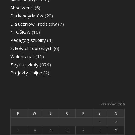
Absolwenci
(5)
Dla kandydatów
(20)
Dla uczniów i rodziców
(7)
NFOŚiGW
(16)
Pedagog szkolny
(4)
Szkoły dla dorosłych
(6)
Wolontariat
(11)
Z życia szkoły
(674)
Projekty Unijne
(2)
czerwiec 2019
P
W
Ś
C
P
S
N
1
2
3
4
5
6
7
8
9