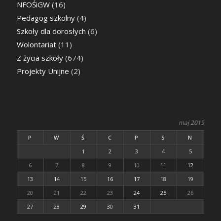
NFOŚiGW
(16)
Pedagog szkolny
(4)
Szkoły dla dorosłych
(6)
Wolontariat
(11)
Z życia szkoły
(674)
Projekty Unijne
(2)
maj 2019
P
W
Ś
C
P
S
N
1
2
3
4
5
6
7
8
9
10
11
12
13
14
15
16
17
18
19
20
21
22
23
24
25
26
27
28
29
30
31