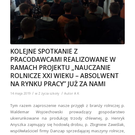
KOLEJNE SPOTKANIE Z
PRACODAWCAMI REALIZOWANE W
RAMACH PROJEKTU „NAUCZANIE
ROLNICZE XXI WIEKU – ABSOLWENT
NA RYNKU PRACY” JUŻ ZA NAMI
/
/
14 maja 2019
w
Z życia szkoły
Autor
A K
Tym razem zaproszenie nasze przyjęli z branży rolniczej p.
Waldemar Wojciechowski prowadzący gospodarstwo
ukierunkowane na produkcję trzody chlewnej, p. Henryk
Anyszka zajmujący się hodowlą drobiu, p. Zbigniew Zawiślak,
współwłaściciel firmy Danzap sprzedającej maszyny rolnicze,