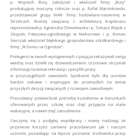
p. Wojciech Bury, założyciel i właściciel firmy „Bury”
produkującej maszyny rolnicze oraz p. Rafał Marcinkowski,
przedstawiciel grupy IHAR- firmy hodowlano-nasiennej w
Strzelcach. Branżę związaną z architekturą krajobrazu
reprezentowali p. Agnieszka Chmielewska i p. Tomasz Wójcik z
Zespołu Pałacowo-ogrodowego w Nieborowie i p. Roman
Sierszak właściciel błękitnego gospodarstwa szkółkarskiego i
firmy „W Domu i w Ogrodzie”.
Prelegenci w swoich wystąpieniach z pasją przekazywali swoją
wiedzę oraz dzielili się doświadczeniem. Uczniowie otrzymali
informację na temat rekrutacji i specyfiki pracy
w poszczególnych zawodach. Spotkanie było dla uczniów
bardzo ciekawe i inspirujące do przemyśleń na temat
przyszłych decyzji związanych z rozwojem zawodowym.
Pracodawcy potwierdzali potrzebę kształcenia w kierunkach
oferowanych przez szkołę oraz chęć przyjęcia na staże
wakacyjne, a nawet chęć zatrudnienia.
Cieszymy się z podjętej współpracy i mamy nadzieję, że
przyniesie korzyści zarówno pracodawcom jak i naszym
uczniom, pozwalając na lepsze poznanie środowiska pracy