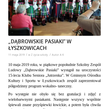
„DĄBROWSKIE PASIAKI” W
ŁYSZKOWICACH
/
/
11 maja 2019
w
Z życia szkoły
Autor
A K
10 maja 2019 roku, w piątkowe popołudnie Szkolny Zespół
Ludowy „Dąbrowskie Pasiaki”
wystąpił na uroczystości
15-lecia Klubu Seniora „Jutrzenka”.
W Gminnym Ośrodku
Kultury i Sportu w Łyszkowicach zespół zaprezentował
półgodzinny program wokalno- taneczny.
Po występie nie obyło się bez gratulacji i zdjęć z
wielobarwnymi pasiakami. Następnie wszyscy wspólnie
śpiewali znane przyśpiewki łowickie, a potem była chwila