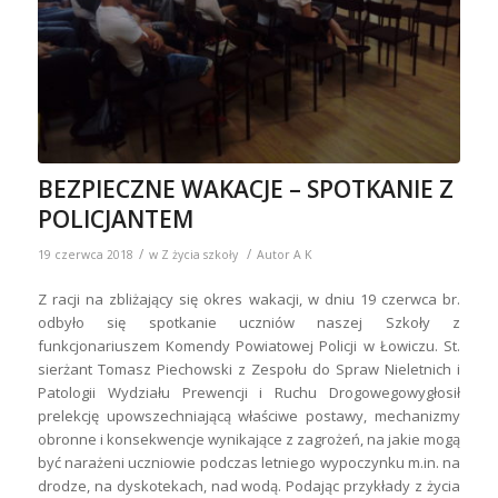
BEZPIECZNE WAKACJE – SPOTKANIE Z
POLICJANTEM
/
/
19 czerwca 2018
w
Z życia szkoły
Autor
A K
Z racji na zbliżający się okres wakacji, w dniu 19 czerwca br.
odbyło się spotkanie uczniów naszej Szkoły z
funkcjonariuszem Komendy Powiatowej Policji w Łowiczu. St.
sierżant Tomasz Piechowski z Zespołu do Spraw Nieletnich i
Patologii Wydziału Prewencji i Ruchu Drogowegowygłosił
prelekcję upowszechniającą właściwe postawy, mechanizmy
obronne i konsekwencje wynikające z zagrożeń, na jakie mogą
być narażeni uczniowie podczas letniego wypoczynku m.in. na
drodze, na dyskotekach, nad wodą. Podając przykłady z życia