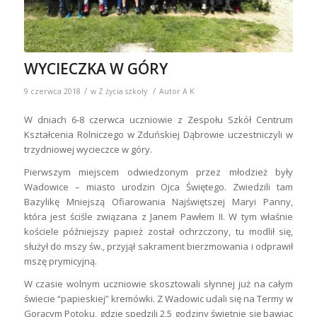
WYCIECZKA W GÓRY
/
/
9 czerwca 2018
w
Z życia szkoły
Autor
A K
W dniach 6-8 czerwca uczniowie z Zespołu Szkół Centrum
Kształcenia Rolniczego w Zduńskiej Dąbrowie uczestniczyli w
trzydniowej wycieczce w góry.
Pierwszym miejscem odwiedzonym przez młodzież były
Wadowice – miasto urodzin Ojca Świętego. Zwiedzili tam
Bazylikę Mniejszą Ofiarowania Najświętszej Maryi Panny,
która jest ściśle związana z Janem Pawłem II. W tym właśnie
kościele późniejszy papież został ochrzczony, tu modlił się,
służył do mszy św., przyjął sakrament bierzmowania i odprawił
mszę prymicyjną.
W czasie wolnym uczniowie skosztowali słynnej już na całym
świecie “papieskiej” kremówki. Z Wadowic udali się na Termy w
Gorącym Potoku, gdzie spędzili 2,5 godziny świetnie się bawiąc