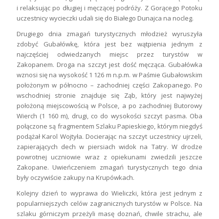
i relaksując po długiej i męczącej podróży. Z Gorącego Potoku
uczestnicy wycieczki udali się do Białego Dunajca na nocleg.
Drugiego dnia zmagań turystycznych młodzież wyruszyła
zdobyć Gubałówkę, która jest bez wątpienia jednym z
najczęściej odwiedzanych miejsc przez turystów w
Zakopanem. Droga na szczyt jest dość męcząca. Gubałówka
wznosi się na wysokość 1 126 m n.p.m. w Paśmie Gubałowskim
położonym w północno – zachodniej części Zakopanego. Po
wschodniej stronie znajduje się Ząb, który jest najwyżej
położoną miejscowością w Polsce, a po zachodniej Butorowy
Wierch (1 160 m), drugi, co do wysokości szczyt pasma. Oba
połączone są fragmentem Szlaku Papieskiego, którym niegdyś
podążał Karol Wojtyła. Docierając na szczyt uczestnicy ujrzeli,
zapierających dech w piersiach widok na Tatry. W drodze
powrotnej uczniowie wraz z opiekunami zwiedzili jeszcze
Zakopane. Uwieńczeniem zmagań turystycznych tego dnia
były oczywiście zakupy na Krupówkach.
Kolejny dzień to wyprawa do Wieliczki, która jest jednym z
popularniejszych celów zagranicznych turystów w Polsce. Na
szlaku górniczym przeżyli masę doznań, chwile strachu, ale