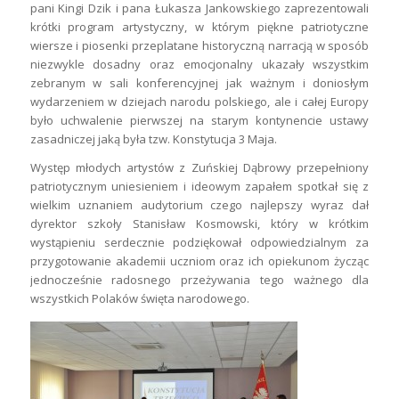
pani Kingi Dzik i pana Łukasza Jankowskiego zaprezentowali
krótki program artystyczny, w którym piękne patriotyczne
wiersze i piosenki przeplatane historyczną narracją w sposób
niezwykle dosadny oraz emocjonalny ukazały wszystkim
zebranym w sali konferencyjnej jak ważnym i doniosłym
wydarzeniem w dziejach narodu polskiego, ale i całej Europy
było uchwalenie pierwszej na starym kontynencie ustawy
zasadniczej jaką była tzw. Konstytucja 3 Maja.
Występ młodych artystów z Zuńskiej Dąbrowy przepełniony
patriotycznym uniesieniem i ideowym zapałem spotkał się z
wielkim uznaniem audytorium czego najlepszy wyraz dał
dyrektor szkoły Stanisław Kosmowski, który w krótkim
wystąpieniu serdecznie podziękował odpowiedzialnym za
przygotowanie akademii uczniom oraz ich opiekunom życząc
jednocześnie radosnego przeżywania tego ważnego dla
wszystkich Polaków święta narodowego.