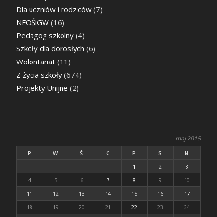
Dla uczniów i rodziców
(7)
NFOŚiGW
(16)
Pedagog szkolny
(4)
Szkoły dla dorosłych
(6)
Wolontariat
(11)
Z życia szkoły
(674)
Projekty Unijne
(2)
maj 2015
P
W
Ś
C
P
S
N
1
2
3
4
5
6
7
8
9
10
11
12
13
14
15
16
17
18
19
20
21
22
23
24