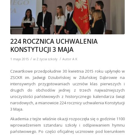
224 ROCZNICA UCHWALENIA
KONSTYTUCJI 3 MAJA
/
/
1 maja 2015
w
Z życia szkoły
Autor
A K
Czwartkowe przedpołudnie 30 kwietnia 2015 roku upłynęło w
ZSCKR im. Jadwigi Dziubińskiej w Zduńskiej Dąbrowie na
intensywnych przygotowaniach uczniów klas pierwszych i
drugich do obchodów jednej z trzech najważniejszych
uroczystości państwowych z historycznego kalendarza świąt
narodowych, a mianowicie 224 rocznicy uchwalenia Konstytucji
3 Maja.
Akademia z tejże właśnie okazji rozpoczęła się o godzinie 1100
wprowadzeniem sztandaru szkoły i odśpiewaniem hymnu
państwowego. Po części oficjalnej uczniowie pod kierunkiem