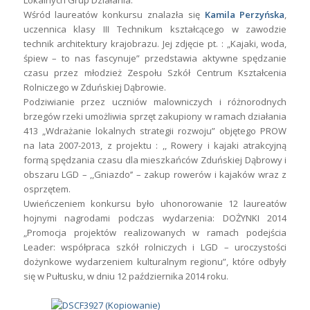
Lokalnych Grup Działania.
Wśród laureatów konkursu znalazła się
Kamila Perzyńska
,
uczennica klasy III Technikum kształcącego w zawodzie
technik architektury krajobrazu. Jej zdjęcie pt. : „Kajaki, woda,
śpiew – to nas fascynuje” przedstawia aktywne spędzanie
czasu przez młodzież Zespołu Szkół Centrum Kształcenia
Rolniczego w Zduńskiej Dąbrowie.
Podziwianie przez uczniów malowniczych i różnorodnych
brzegów rzeki umożliwia sprzęt zakupiony w ramach działania
413 „Wdrażanie lokalnych strategii rozwoju” objętego PROW
na lata 2007-2013, z projektu : ,, Rowery i kajaki atrakcyjną
formą spędzania czasu dla mieszkańców Zduńskiej Dąbrowy i
obszaru LGD – ,,Gniazdo’’ – zakup rowerów i kajaków wraz z
osprzętem.
Uwieńczeniem konkursu było uhonorowanie 12 laureatów
hojnymi nagrodami podczas wydarzenia: DOŻYNKI 2014
„Promocja projektów realizowanych w ramach podejścia
Leader: współpraca szkół rolniczych i LGD – uroczystości
dożynkowe wydarzeniem kulturalnym regionu”, które odbyły
się w Pułtusku, w dniu 12 października 2014 roku.