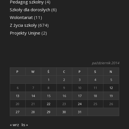
Pedagog szkolny
(4)
Szkoły dla dorosłych
(6)
Wolontariat
(11)
Z życia szkoły
(674)
Projekty Unijne
(2)
październik 2014
P
W
Ś
C
P
S
N
1
2
3
4
5
6
7
8
9
10
11
12
13
14
15
16
17
18
19
20
21
22
23
24
25
26
27
28
29
30
31
« wrz
lis »