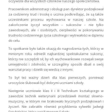
oczywiste dla wszystkich członków naszego społeczeństwa.
Pracownikom administracji i obsługi pan dyrektor podziękował
za codzienny trud i troskę o ucznia podkreślając, że są także
uczestnikami procesu wychowania w naszej szkole. Na
zakończenie życzył wszystkim – sukcesów – nie tylko
zawodowych, ale i osobistych, cierpliwości w pokonywaniu
trudności codziennego życia szkolnego i wytrwałości w dążeniu
do celu.
To spotkanie było także okazją do nagrodzenia tych, którzy w
minionym roku odnieśli najbardziej spektakularne sukcesy,
którzy nie szczędzili sił, by ich wychowankowie rozwijali swoje
umiejętności i zdolności, w szczególny sposób dbali o swój
warsztat pracy i dzielili się wiedzą z innymi.
To był też ważny dzień dla klas pierwszych, ponieważ
uroczyście ślubowali być dobrymi uczniami szkoły.
Następnie uczniowie klas II i III Technikum kształcącego w
zawodzie technik weterynarii przedstawili montaż słowno-
muzyczny, w którym nie brakowało lirycznych podziękowań i
życzeń. Nie zabrakło również przybliżenia sylwetki Jadwigi
Dziubińskiej, która jest Patronem Szkoły.