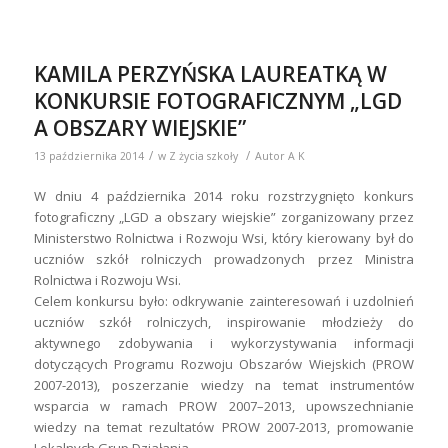
KAMILA PERZYŃSKA LAUREATKĄ W
KONKURSIE FOTOGRAFICZNYM „LGD
A OBSZARY WIEJSKIE”
/
/
13 października 2014
w
Z życia szkoły
Autor
A K
W dniu 4 października 2014 roku rozstrzygnięto konkurs
fotograficzny „LGD a obszary wiejskie” zorganizowany przez
Ministerstwo Rolnictwa i Rozwoju Wsi, który kierowany był do
uczniów szkół rolniczych prowadzonych przez Ministra
Rolnictwa i Rozwoju Wsi.
Celem konkursu było: odkrywanie zainteresowań i uzdolnień
uczniów szkół rolniczych, inspirowanie młodzieży do
aktywnego zdobywania i wykorzystywania informacji
dotyczących Programu Rozwoju Obszarów Wiejskich (PROW
2007-2013), poszerzanie wiedzy na temat instrumentów
wsparcia w ramach PROW 2007–2013, upowszechnianie
wiedzy na temat rezultatów PROW 2007-2013, promowanie