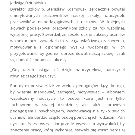
Jadwiga Dziubińska
Dyrektor szkoły p. Stanisław Kosmowski serdecznie powitał
emerytowanych pracowników naszej szkoły, nauczycieli,
pracowników niepedagogicznych i uczniów. W kolejnych
słowach podziękował pracownikom szkoły za rok wspólnej,
wytężonej pracy. Stwierdził, że zeszłoroczne sukcesy uczniów
w konkursach i zawodach to zasługa właściwego zachęcenia,
motywowania i ogromnego wysiłku włożonego w ich
przygotowanie, by godnie reprezentowali naszą szkołę i czuli
się dumni, że odnoszą sukcesy.
,,Gdy uczeń osiąga coś dzięki nauczycielowi, nauczyciel
również czegoś się uczy”.
Pan dyrektor stwierdził, że wielu z pedagogów dąży do tego,
by właśnie inspirować, zachęcać, motywować – albowiem
współczesny nauczyciel to osoba, która jest nie tylko
fachowcem w swojej dziedzinie, ale także sprawnym
pedagogiem i psychologiem, wychowawcą nie tylko swoich
uczniów, ale bardzo często osobą pomocną ich rodzicom. Pan
dyrektor życzył wszystkim przede wszystkim wytrwałości, by
znaczenie pracy, którą wykonują, stawało się coraz bardziej