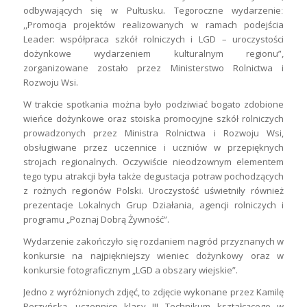
odbywających się w Pułtusku. Tegoroczne wydarzenieː
,,Promocja projektów realizowanych w ramach podejścia
Leader: współpraca szkół rolniczych i LGD – uroczystości
dożynkowe wydarzeniem kulturalnym regionu”,
zorganizowane zostało przez Ministerstwo Rolnictwa i
Rozwoju Wsi.
W trakcie spotkania można było podziwiać bogato zdobione
wieńce dożynkowe oraz stoiska promocyjne szkół rolniczych
prowadzonych przez Ministra Rolnictwa i Rozwoju Wsi,
obsługiwane przez uczennice i uczniów w przepięknych
strojach regionalnych. Oczywiście nieodzownym elementem
tego typu atrakcji była także degustacja potraw pochodzących
z rożnych regionów Polski. Uroczystość uświetniły również
prezentacje Lokalnych Grup Działania, agencji rolniczych i
programu „Poznaj Dobrą Żywność”.
Wydarzenie zakończyło się rozdaniem nagród przyznanych w
konkursie na najpiękniejszy wieniec dożynkowy oraz w
konkursie fotograficznym „LGD a obszary wiejskie”.
Jedno z wyróżnionych zdjęć, to zdjęcie wykonane przez Kamilę
Perzyńską, uczennicę klasy III Technikum kształcącego w