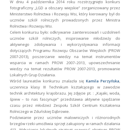
W dniu 4 października 2014 roku rozstrzygnięto konkurs
fotograficzny „LGD a obszary wiejskie” zorganizowany przez
Ministerstwo Rolnictwa i Rozwoju Wsi, który kierowany był do
uczniów szkół rolniczych prowadzonych przez Ministra
Rolnictwa i Rozwoju Wsi.
Celem konkursu było: odkrywanie zainteresowań i uzdolnień
uczniów szkół rolniczych, inspirowanie młodzieży do
aktywnego zdobywania i wykorzystywania informacji
dotyczących Programu Rozwoju Obszarów Wiejskich (PROW
2007-2013), poszerzanie wiedzy na temat instrumentów
wsparcia w ramach PROW 2007–2013, upowszechnianie
wiedzy na temat rezultatów PROW 2007-2013, promowanie
Lokalnych Grup Działania.
Wśród laureatów konkursu znalazła się
Kamila Perzyńska
,
uczennica klasy III Technikum kształcącego w zawodzie
technik architektury krajobrazu. Jej zdjęcie pt. : „Kajaki, woda,
śpiew – to nas fascynuje” przedstawia aktywne spędzanie
czasu przez młodzież Zespołu Szkół Centrum Kształcenia
Rolniczego w Zduńskiej Dąbrowie.
Podziwianie przez uczniów malowniczych i różnorodnych
brzegów rzeki umożliwia sprzęt zakupiony w ramach działania
413 „Wdrażanie lokalnych strategii rozwoju” objętego PROW