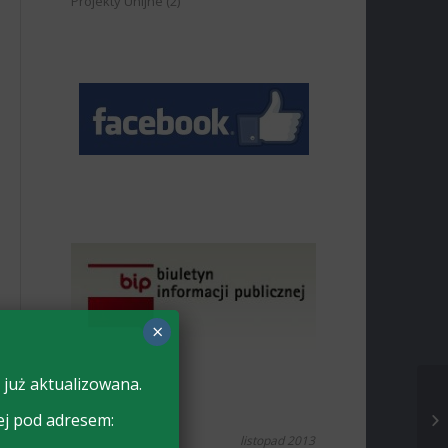
Projekty Unijne
(2)
×
 już aktualizowana.
ej pod adresem:
listopad 2013