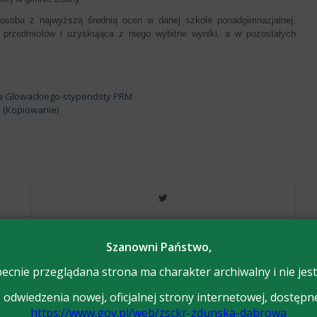
soba z najwyższą średnią ocen w danej szkole ponadgimnazjalnej,
 przedmiotów i uzyskująca z niego wybitne wyniki, a w pozostałych
Szanowni Państwo,
ecnie przeglądana strona ma charakter archiwalny i nie jest
odwiedzenia nowej, oficjalnej strony internetowej, dostępn
https://www.gov.pl/web/zsckr-zdunska-dabrowa