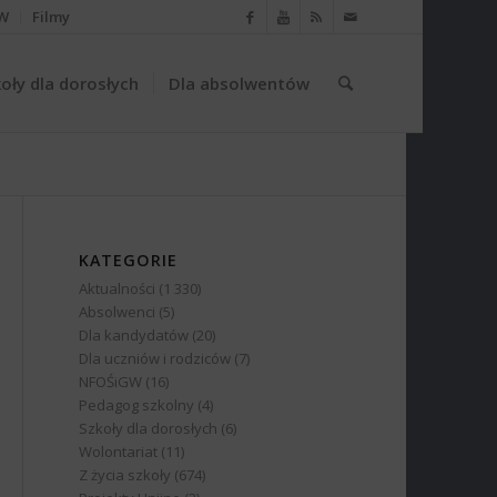
W
Filmy
oły dla dorosłych
Dla absolwentów
KATEGORIE
Aktualności
(1 330)
Absolwenci
(5)
Dla kandydatów
(20)
Dla uczniów i rodziców
(7)
NFOŚiGW
(16)
Pedagog szkolny
(4)
Szkoły dla dorosłych
(6)
Wolontariat
(11)
Z życia szkoły
(674)