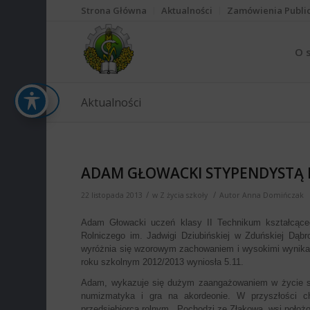
Strona Główna
Aktualności
Zamówienia Publi
O 
Aktualności
ADAM GŁOWACKI STYPENDYSTĄ 
/
/
22 listopada 2013
w
Z życia szkoły
Autor
Anna Domińczak
Adam Głowacki uczeń klasy II Technikum kształcące
Rolniczego im. Jadwigi Dziubińskiej w Zduńskiej Dąb
wyróżnia się wzorowym zachowaniem i wysokimi wynika
roku szkolnym 2012/2013 wyniosła 5.11.
Adam, wykazuje się dużym zaangażowaniem w życie szko
numizmatyka i gra na akordeonie. W przyszłości ch
przedsiębiorcą rolnym. Pochodzi ze Złakowa, wsi położo