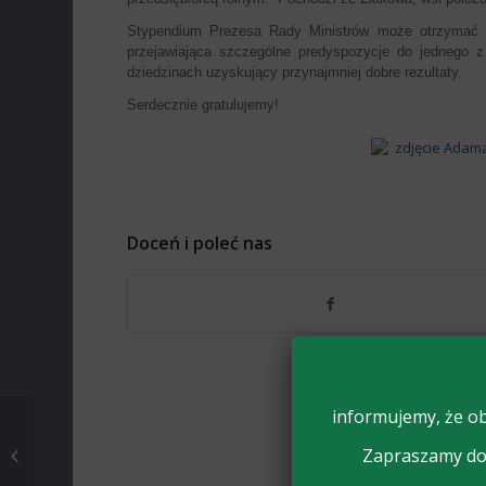
Stypendium Prezesa Rady Ministrów może otrzymać o
przejawiająca szczególne predyspozycje do jednego z
dziedzinach uzyskujący przynajmniej dobre rezultaty.
Serdecznie gratulujemy!
Doceń i poleć nas
informujemy, że ob
XXI WOJEWÓDZKA
Zapraszamy do 
OLIMPIADA WIEDZY
ROLNICZEJ