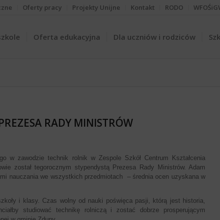
czne
Oferty pracy
Projekty Unijne
Kontakt
RODO
WFOŚiG
szkole
Oferta edukacyjna
Dla uczniów i rodziców
Szk
PREZESA RADY MINISTRÓW
go w zawodzie technik rolnik w Zespole Szkół Centrum Kształcenia
rowie został tegorocznym stypendystą Prezesa Rady Ministrów. Adam
mi nauczania we wszystkich przedmiotach – średnia ocen uzyskana w
ły i klasy. Czas wolny od nauki poświęca pasji, którą jest historia,
ciałby studiować technikę rolniczą i zostać dobrze prosperującym
nej w gminie Zduny.