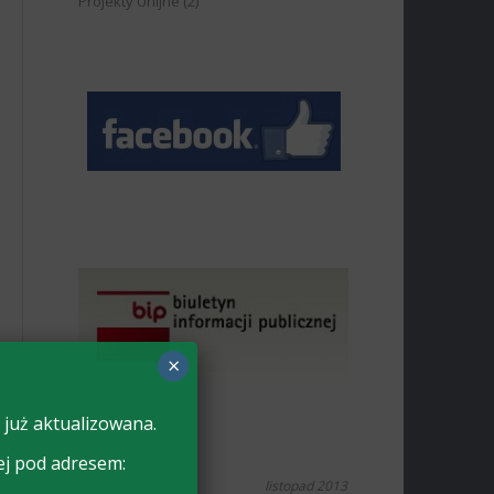
Projekty Unijne
(2)
×
 już aktualizowana.
ej pod adresem:
listopad 2013