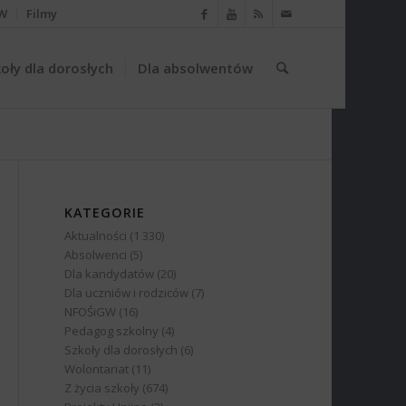
W
Filmy
oły dla dorosłych
Dla absolwentów
KATEGORIE
Aktualności
(1 330)
Absolwenci
(5)
Dla kandydatów
(20)
Dla uczniów i rodziców
(7)
NFOŚiGW
(16)
Pedagog szkolny
(4)
Szkoły dla dorosłych
(6)
Wolontariat
(11)
Z życia szkoły
(674)