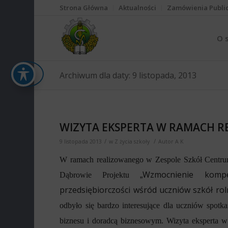
Strona Główna
Aktualności
Zamówienia Publi
O 
Archiwum dla daty: 9 listopada, 2013
WIZYTA EKSPERTA W RAMACH R
/
/
9 listopada 2013
w
Z życia szkoły
Autor
A K
W ramach realizowanego w Zespole Szkół Centrum
Wzmocnienie kompe
Dąbrowie Projektu
„
przedsiębiorczości wśród uczniów szkół rol
odbyło się bardzo interesujące dla uczniów spot
biznesu i doradcą biznesowym. Wizyta eksperta w