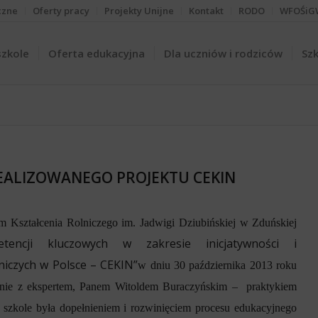
czne
Oferty pracy
Projekty Unijne
Kontakt
RODO
WFOŚiG
szkole
Oferta edukacyjna
Dla uczniów i rodziców
Szk
EALIZOWANEGO PROJEKTU CEKIN
 Kształcenia Rolniczego im. Jadwigi Dziubińskiej w Zduńskiej
tencji kluczowych w zakresie inicjatywności i
niczych w Polsce – CEKIN”
w dniu 30 października 2013 roku
kanie z ekspertem, Panem Witoldem Buraczyńskim –
praktykiem
 szkole była dopełnieniem i rozwinięciem procesu edukacyjnego