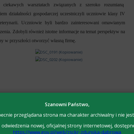
 ciekawych warsztatach związanych z szeroko rozumianą
iem działalności gospodarczej uczestniczyli uczniowie klasy IV
terynarii. Uczniowie byli bardzo zainteresowani omawianym
ia. Zdobyli również istotne informacje na temat perspektyw na
aby w przyszłości otworzyć własną firmę.
Szanowni Państwo,
ecnie przeglądana strona ma charakter archiwalny i nie jest
odwiedzenia nowej, oficjalnej strony internetowej, dostępn
https://www.gov.pl/web/zsckr-zdunska-dabrowa