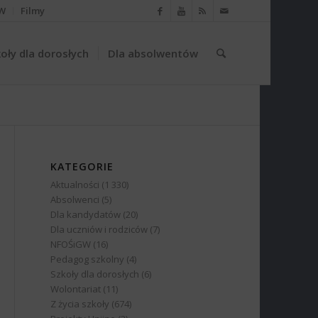
W
Filmy
oły dla dorosłych
Dla absolwentów
KATEGORIE
Aktualności
(1 330)
Absolwenci
(5)
Dla kandydatów
(20)
Dla uczniów i rodziców
(7)
NFOŚiGW
(16)
Pedagog szkolny
(4)
Szkoły dla dorosłych
(6)
Wolontariat
(11)
Z życia szkoły
(674)