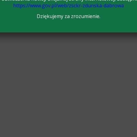
https://www.gov.pl/web/zsckr-zdunska-dabrowa
Dziękujemy za zrozumienie.