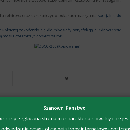
ież młodzież z Zespołu Szkół Centrum Kształcenia Rolniczego im.
 dla rolnictwa oraz uczestniczyć w pokazach maszyn na
specjalnie do
olniczej zakończyło się dla młodzieży satysfakcją a jednocześnie
 mogli uczestniczyć dopiero za rok.
Szanowni Państwo,
ecnie przeglądana strona ma charakter archiwalny i nie jest
odwiedzenia nowej, oficjalnej strony internetowej, dostępn