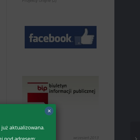
Projekty Unijne
(2)
×
 już aktualizowana.
wrzesień 2013
ej pod adresem: