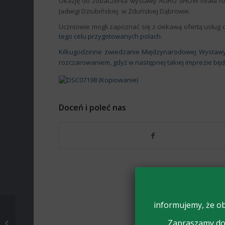
Okazję do zobaczenia wystawy AGRO SHOW miała równ
Jadwigi Dziubińskiej
w Zduńskiej Dąbrowie.
Uczniowie mogli zapoznać się z ciekawą ofertą usług
tego celu przygotowanych polach.
Kilkugodzinne zwiedzanie Międzynarodowej Wystawy R
rozczarowaniem, gdyż w następnej takiej imprezie będą
Doceń i poleć nas
informujemy, że ob
CENTRALNA
Zapraszamy do 
INAUGURACJA ROKU