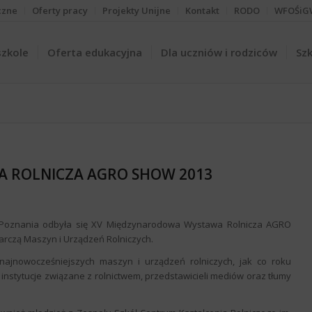
czne
Oferty pracy
Projekty Unijne
Kontakt
RODO
WFOŚiG
szkole
Oferta edukacyjna
Dla uczniów i rodziców
Szk
 ROLNICZA AGRO SHOW 2013
/Poznania odbyła się XV Międzynarodowa Wystawa Rolnicza AGRO
rczą Maszyn i Urządzeń Rolniczych.
ajnowocześniejszych maszyn i urządzeń rolniczych, jak co roku
instytucje związane z rolnictwem, przedstawicieli mediów oraz tłumy