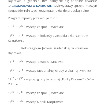
Dąbrowie o godzinie 10
odbędzie się oficjalne otwarcie
„AGROMAJÓWKI W DĄBROWIE”
czyli wystawy sprzętu, maszyn
i pojazdów rolniczych oraz materiałów do produkcji rolnej.
Program imprezy przewiduje m.in.:
15
30
10
– 10
– występ zespołu ,,Mazovia”
00
15
11
– 11
– występ
młodzieży z Zespołu Szkół Centrum
Kształcenia
Rolniczego im. Jadwigi Dziubińskiej
w Zduńskiej
Dąbrowie
15
30
11
– 11
– występ
zespołu ,,Mazovia”
30
15
11
– 12
– występ Niebanalnej Grupy Wokalnej ,,WIRnick”
15
30
12
– 12
– występ grupy tanecznej ,,Funky Dreams” z DK w
Zdunach
30
45
12
– 12
– występ zespołu ,,Mazovia”
00
30
13
– 13
– występ Moniki Kacprowicz