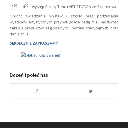
30
00
13
– 14
– występ Szkoły Tańca ART STATION ze Skierniewic
Oprócz zwiedzania wystaw i szkoły oraz podziwiania
występów artystycznych przybyli goście będą mieli możliwość
zakupu produktów regionalnych, potraw tradycyjnych oraz
dań z grilla.
SERDECZNIE ZAPRASZAMY
Doceń i poleć nas