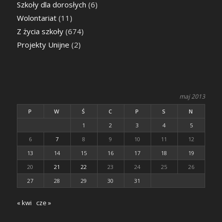
Szkoły dla dorosłych
(6)
Wolontariat
(11)
Z życia szkoły
(674)
Projekty Unijne
(2)
maj 2013
P
W
Ś
C
P
S
N
1
2
3
4
5
6
7
8
9
10
11
12
13
14
15
16
17
18
19
20
21
22
23
24
25
26
27
28
29
30
31
« kwi
cze »