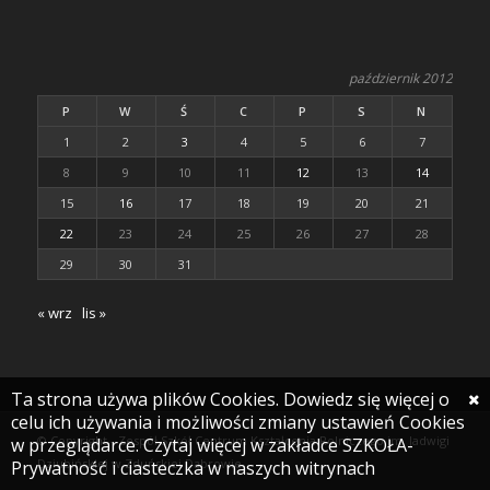
październik 2012
P
W
Ś
C
P
S
N
1
2
3
4
5
6
7
8
9
10
11
12
13
14
15
16
17
18
19
20
21
22
23
24
25
26
27
28
29
30
31
« wrz
lis »
Ta strona używa plików Cookies. Dowiedz się więcej o
celu ich używania i możliwości zmiany ustawień Cookies
© Copyright - Zespół Szkół Centrum Kształcenia Rolniczego im. Jadwigi
w przeglądarce. Czytaj więcej w zakładce SZKOŁA-
Dziubińskiej w Zduńskiej Dąbrowie
Prywatność i ciasteczka w naszych witrynach