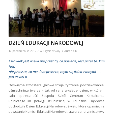
DZIEŃ EDUKACJI NARODOWEJ
/
/
12 października 2012
w
Z życia szkoły
Autor
A K
Człowiek jest wielki nie przez to, co posiada, lecz przez to, kim
jest,
nie przez to, co ma, lecz przez to, czym się dzieli z innymi –
Jan Paweł II
Odświętna atmosfera, galowe stroje, życzenia, podziękowania,
uśmiechnięte twarze – tak od rana wyglądał dzień, w którym
cała społeczność
Zespołu Szkół Centrum Kształcenia
Rolniczego im. Jadwigi Dziubińskiej w Zduńskiej Dąbrowie
obchodziła Dzień Edukacji Narodowej, święto które upamiętnia
powstanie Komisji Edukacji Narodowej, utworzonej z inicjatywy