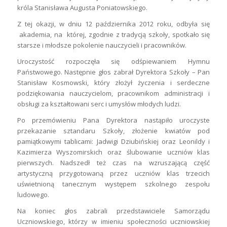
króla Stanisława Augusta Poniatowskiego.
Z tej okazji, w dniu 12 października 2012 roku, odbyła się
akademia, na której, zgodnie z tradycją szkoły, spotkało się
starsze i młodsze pokolenie nauczycieli i pracowników.
Uroczystość rozpoczęła się odśpiewaniem Hymnu
Państwowego. Następnie głos zabrał Dyrektora Szkoły – Pan
Stanisław Kosmowski, który złożył życzenia i serdeczne
podziękowania nauczycielom, pracownikom administracji i
obsługi za kształtowani serc i umysłów młodych ludzi.
Po przemówieniu Pana Dyrektora nastąpiło uroczyste
przekazanie sztandaru Szkoły, złożenie kwiatów pod
pamiątkowymi tablicami: Jadwigi Dziubińskiej oraz Leonildy i
Kazimierza Wyszomirskich oraz ślubowanie uczniów klas
pierwszych. Nadszedł też czas na wzruszającą część
artystyczną przygotowaną przez uczniów klas trzecich
uświetnioną tanecznym występem szkolnego zespołu
ludowego.
Na koniec głos zabrali przedstawiciele Samorządu
Uczniowskiego, którzy w imieniu społeczności uczniowskiej