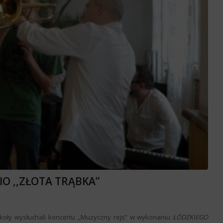
IO ,,ZŁOTA TRĄBKA”
koły wysłuchali koncertu ,,Muzyczny rejs” w wykonaniu
ŁÓDZKIEGO