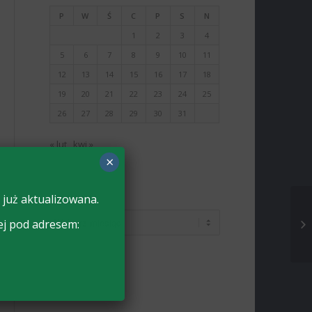
P
W
Ś
C
P
S
N
1
2
3
4
5
6
7
8
9
10
11
12
13
14
15
16
17
18
19
20
21
22
23
24
25
26
27
28
29
30
31
« lut
kwi »
×
 już aktualizowana.
ARCHIWA
ej pod adresem: