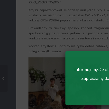
TRIO ,,ZŁOTA TRĄBKA”.
Artyści zaprezentowali młodzieży muzyczne hity z 
Znalazły się wśród nich hiszpańskie
PASSO-DOBLE
, 
kulturą
GREK ZORBA
, popularna z piłkarskich stadion
Prowadzony w ciekawy sposób koncert zagwarant
spróbować gry na puzonie, jednak ta z pozoru łatwa u
konkursie muzycznym, a także prezentowali swoje zdo
Występ artystów z Łodzi to nie tylko dobra zabawa
odległe zakątki świata.
informujemy, że ob
XII TARGI EDUKACYJNE
Zapraszamy do 
W ŁOWICZU