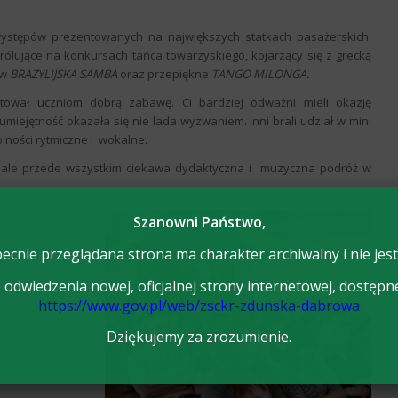
występów prezentowanych na największych statkach pasażerskich.
królujące na konkursach tańca towarzyskiego, kojarzący się z grecką
ów
BRAZYLIJSKA SAMBA
oraz przepiękne
TANGO MILONGA.
ował uczniom dobrą zabawę. Ci bardziej odważni mieli okazję
miejętność okazała się nie lada wyzwaniem. Inni brali udział w mini
lności rytmiczne i wokalne.
, ale przede wszystkim ciekawa dydaktyczna i muzyczna podróż w
Szanowni Państwo,
ecnie przeglądana strona ma charakter archiwalny i nie jest
odwiedzenia nowej, oficjalnej strony internetowej, dostępn
https://www.gov.pl/web/zsckr-zdunska-dabrowa
Dziękujemy za zrozumienie.