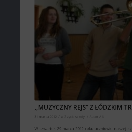
,,MUZYCZNY REJS” Z ŁÓDZKIM TR
/
/
31 marca 2012
w
Z życia szkoły
Autor
A K
W czwartek 29 marca 2012 roku uczniowie naszej sz