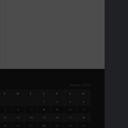
marzec 2012
P
W
Ś
C
P
S
N
1
2
3
4
5
6
7
8
9
10
11
12
13
14
15
16
17
18
19
20
21
22
23
24
25