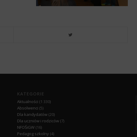
KATEGORIE
Aktualności
(1 330)
Absolwenci
(5)
Dla kandydatów
(20)
Dla uczniów i rodziców
(7)
NFOŚiGW
(16)
Pedagog szkolny
(4)