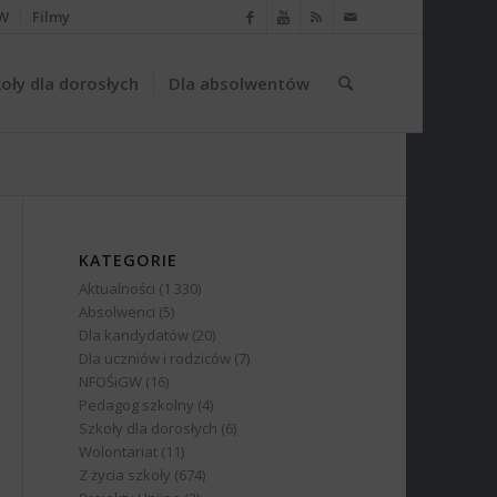
W
Filmy
oły dla dorosłych
Dla absolwentów
KATEGORIE
Aktualności
(1 330)
Absolwenci
(5)
Dla kandydatów
(20)
Dla uczniów i rodziców
(7)
NFOŚiGW
(16)
Pedagog szkolny
(4)
Szkoły dla dorosłych
(6)
Wolontariat
(11)
Z życia szkoły
(674)