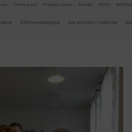
czne
Oferty pracy
Projekty Unijne
Kontakt
RODO
WFOŚiG
szkole
Oferta edukacyjna
Dla uczniów i rodziców
Szk