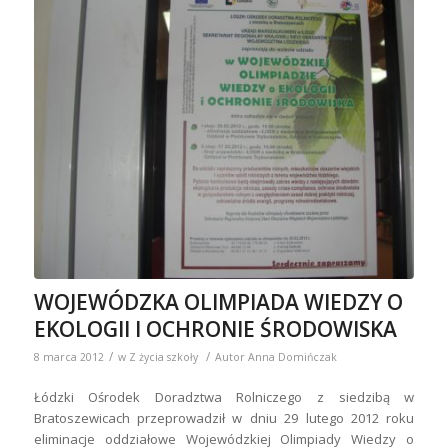
WOJEWÓDZKA OLIMPIADA WIEDZY O
EKOLOGII I OCHRONIE ŚRODOWISKA
/
/
8 marca 2012
w
Z życia szkoły
Autor
Anna Domińczak
Łódzki Ośrodek Doradztwa Rolniczego z siedzibą w
Bratoszewicach przeprowadził w dniu 29 lutego 2012 roku
eliminacje oddziałowe Wojewódzkiej Olimpiady Wiedzy o