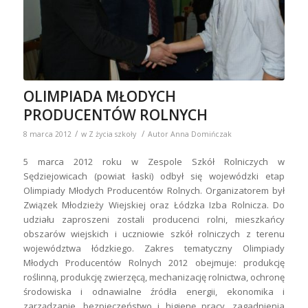
OLIMPIADA MŁODYCH
PRODUCENTÓW ROLNYCH
/
/
8 marca 2012
w
Z życia szkoły
Autor
Anna Domińczak
5 marca 2012 roku w Zespole Szkół Rolniczych w
Sędziejowicach (powiat łaski) odbył się wojewódzki etap
Olimpiady Młodych Producentów Rolnych. Organizatorem był
Związek Młodzieży Wiejskiej oraz Łódzka Izba Rolnicza. Do
udziału zaproszeni zostali producenci rolni, mieszkańcy
obszarów wiejskich i uczniowie szkół rolniczych z terenu
województwa łódzkiego. Zakres tematyczny Olimpiady
Młodych Producentów Rolnych 2012 obejmuje: produkcję
roślinną, produkcję zwierzęcą, mechanizację rolnictwa, ochronę
środowiska i odnawialne źródła energii, ekonomika i
zarządzanie, bezpieczeństwo i higienę pracy, zagadnienia