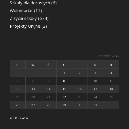
Szkoły dla dorosłych
(6)
Wolontariat
(11)
Z życia szkoły
(674)
Projekty Unijne
(2)
marzec 2012
P
W
Ś
C
P
S
N
1
2
3
4
5
6
7
8
9
10
11
12
13
14
15
16
17
18
19
20
21
22
23
24
25
26
27
28
29
30
31
« lut
kwi »