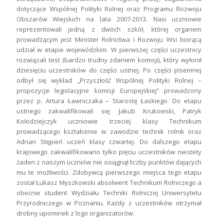
dotyczące Wspólnej Polityki Rolnej oraz Programu Rozwoju
Obszarów Wiejskich na lata 2007-2013. Nasi uczniowie
reprezentowali jedną z dwóch szkół, której organem
prowadzącym jest Minister Rolnictwa i Rozwoju Wsi biorącą
udział w etapie wojewódzkim. W pierwszej części uczestnicy
rozwiązali test (bardzo trudny zdaniem komisji), który wyłonił
dziesięciu uczestników do części ustnej. Po części pisemnej
odbył się wykład „Przyszłość Wspólnej Polityki Rolnej –
propozycje legislacyjne komisji Europejskiej” prowadzony
przez p. Artura Ławniczaka – Starostę Łaskiego. Do etapu
ustnego zakwalifikowali się: Jakub Krukowski, Patryk
Kołodziejczyk uczniowie trzeciej klasy Technikum
prowadzącego kształcenie w zawodzie technik rolnik oraz
Adrian Stępień uczeń klasy czwartej. Do dalszego etapu
krajowego zakwalifikowano tylko pięciu uczestników niestety
żaden z naszym uczniów nie osiągnął liczby punktów dających
mu te możliwości. Zdobywcą pierwszego miejsca tego etapu
został Łukasz Myszkowski absolwent Technikum Rolniczego a
obecnie student Wydziału Techniki Rolniczej Uniwersytetu
Przyrodniczego w Poznaniu. Każdy z uczestników otrzymał
drobny upominek z logo organizatorów.