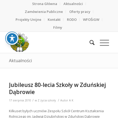
Strona Główna
Aktualności
Zamówienia Publiczne
Oferty pracy
Projekty Unijne
Kontakt
RODO
WFOŚiGW
Filmy
Aktualności
Jubileusz 80-lecia Szkoły w Zduńskiej
Dąbrowie
/
/
17 sierpnia 2010
w
Z życia szkoły
Autor
A K
Kilkuset byłych uczniów Zespołu Szkół Centrum Kształcenia
Rolniczego im. Jadwigi Dziubińskiej w Zduńskiej Dąbrowie