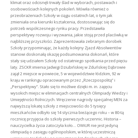
klimat oraz odcisnęli trwały ślad w wyborach, postawach i
osobowościach kolejnych pokoleń. Mówiła również o
przeobrażeniach Szkoły w ciągu ostatnich lat, o tym jak
zmieniała ona kierunki kształcenia, dostosowując się do
potrzeb współczesnego rynku pracy. Przedstawiła
perspektywy rozwoju i wyzwania, jakie stoją przed placówką w
najbliższej przyszłości. Zaprezentowała zebranym dorobek
Szkoły przypominając, że każdy kolejny Zjazd Absolwentów
stanowi doskonałą okazję podsumowania dokonań, które
stały się udziałem Szkoły od ostatniego spotkania przed pięciu
laty. ZSCKR imienia Jadwigi Dziubińskiej w Zduńskiej Dąbrowie
zajął 2 miejsce w powiecie, 5 w województwie łódzkim, 92 w
kraju w rankingu opracowanym przez „Rzeczpospolitą” i
„Perspektywy”. Stało się to możliwe dzięki m. in. zajęciu
wysokich miejsc w eliminacjach centralnych Olimpiady Wiedzy i
Umiejętności Rolniczych. Wręczenie nagrody specjalnej MEN za
najwyższą lokatę szkoły z miejscowości do 5 tysięcy
mieszkańców odbyło się 14 stycznia bieżącego roku – w 80-tą
rocznicę przyjęcia do szkoły pierwszych uczennic. Historia –
nauczycielka życia zatoczyła koło… OWiUR nie jest jedyną
olimpiadą o zasięgu ogólnopolskim, w której uczestniczą