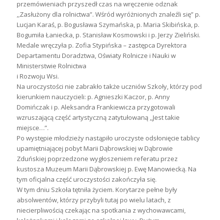
przemówieniach przyszedł czas na wręczenie odznak
,,Zasłużony dla rolnictwa”. Wśród wyróżnionych znaleźli się” p.
Lucjan Karaś, p. Bogusława Szymańska, p. Maria Skibińska, p.
Bogumiła Łaniecka, p. Stanisław Kosmowski i p. Jerzy Zieliński.
Medale wręczyła p. Zofia Stypińska – zastępca Dyrektora
Departamentu Doradztwa, Oświaty Rolnicze i Nauki w
Ministerstwie Rolnictwa
i Rozwoju Wsi.
Na uroczystości nie zabrakło także uczniów Szkoły, którzy pod
kierunkiem nauczycieli: p. Agnieszki Kaczor, p. Anny
Domińczak i p. Aleksandra Frankiewicza przygotowali
wzruszającą część artystyczną zatytułowaną ,,Jest takie
miejsce…”.
Po występie młodzieży nastąpiło uroczyste odsłonięcie tablicy
upamiętniającej pobyt Marii Dąbrowskiej w Dąbrowie
Zduńskiej poprzedzone wygłoszeniem referatu przez
kustosza Muzeum Marii Dąbrowskiej p. Ewę Manowiecką. Na
tym oficjalna część uroczystości zakończyła się.
W tym dniu Szkoła tętniła życiem. Korytarze pełne były
absolwentów, którzy przybyli tutaj po wielu latach, z
niecierpliwością czekając na spotkania z wychowawcami,