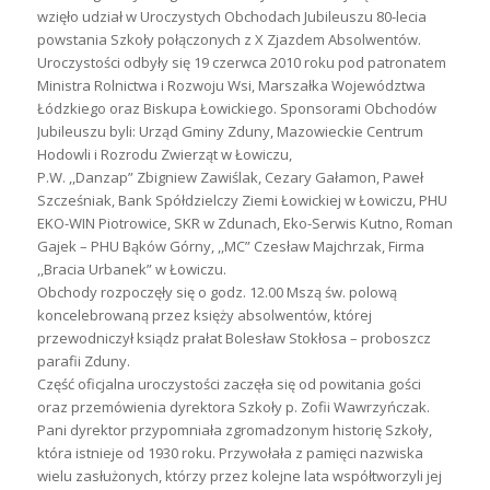
wzięło udział w Uroczystych Obchodach Jubileuszu 80-lecia
powstania Szkoły połączonych z X Zjazdem Absolwentów.
Uroczystości odbyły się 19 czerwca 2010 roku pod patronatem
Ministra Rolnictwa i Rozwoju Wsi, Marszałka Województwa
Łódzkiego oraz Biskupa Łowickiego. Sponsorami Obchodów
Jubileuszu byli: Urząd Gminy Zduny, Mazowieckie Centrum
Hodowli i Rozrodu Zwierząt w Łowiczu,
P.W. ,,Danzap” Zbigniew Zawiślak, Cezary Gałamon, Paweł
Szcześniak, Bank Spółdzielczy Ziemi Łowickiej w Łowiczu, PHU
EKO-WIN Piotrowice, SKR w Zdunach, Eko-Serwis Kutno, Roman
Gajek – PHU Bąków Górny, ,,MC” Czesław Majchrzak, Firma
,,Bracia Urbanek” w Łowiczu.
Obchody rozpoczęły się o godz. 12.00 Mszą św. polową
koncelebrowaną przez księży absolwentów, której
przewodniczył ksiądz prałat Bolesław Stokłosa – proboszcz
parafii Zduny.
Część oficjalna uroczystości zaczęła się od powitania gości
oraz przemówienia dyrektora Szkoły p. Zofii Wawrzyńczak.
Pani dyrektor przypomniała zgromadzonym historię Szkoły,
która istnieje od 1930 roku. Przywołała z pamięci nazwiska
wielu zasłużonych, którzy przez kolejne lata współtworzyli jej