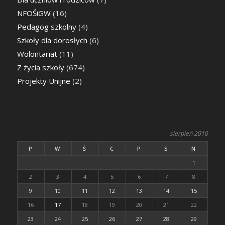
NFOŚiGW
(16)
Pedagog szkolny
(4)
Szkoły dla dorosłych
(6)
Wolontariat
(11)
Z życia szkoły
(674)
Projekty Unijne
(2)
sierpień 2010
P
W
Ś
C
P
S
N
1
2
3
4
5
6
7
8
9
10
11
12
13
14
15
16
17
18
19
20
21
22
23
24
25
26
27
28
29