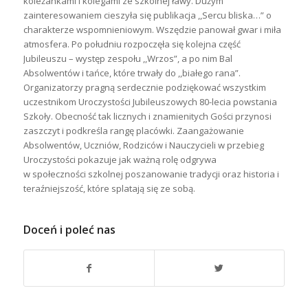
koleżankami i kolegami ze szkolnej ławy. Dużym
zainteresowaniem cieszyła się publikacja ,,Sercu bliska…” o
charakterze wspomnieniowym. Wszędzie panował gwar i miła
atmosfera. Po południu rozpoczęła się kolejna część
Jubileuszu – występ zespołu ,,Wrzos”, a po nim Bal
Absolwentów i tańce, które trwały do ,,białego rana”.
Organizatorzy pragną serdecznie podziękować wszystkim
uczestnikom Uroczystości Jubileuszowych 80-lecia powstania
Szkoły. Obecność tak licznych i znamienitych Gości przynosi
zaszczyt i podkreśla rangę placówki. Zaangażowanie
Absolwentów, Uczniów, Rodziców i Nauczycieli w przebieg
Uroczystości pokazuje jak ważną rolę odgrywa
w społeczności szkolnej poszanowanie tradycji oraz historia i
teraźniejszość, które splatają się ze sobą.
Doceń i poleć nas