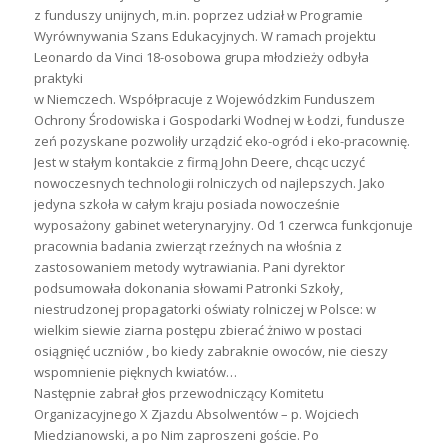
z funduszy unijnych, m.in. poprzez udział w Programie
Wyrównywania Szans Edukacyjnych. W ramach projektu
Leonardo da Vinci 18-osobowa grupa młodzieży odbyła
praktyki
w Niemczech. Współpracuje z Wojewódzkim Funduszem
Ochrony Środowiska i Gospodarki Wodnej w Łodzi, fundusze
zeń pozyskane pozwoliły urządzić eko-ogród i eko-pracownię.
Jest w stałym kontakcie z firmą John Deere, chcąc uczyć
nowoczesnych technologii rolniczych od najlepszych. Jako
jedyna szkoła w całym kraju posiada nowocześnie
wyposażony gabinet weterynaryjny. Od 1 czerwca funkcjonuje
pracownia badania zwierząt rzeźnych na włośnia z
zastosowaniem metody wytrawiania. Pani dyrektor
podsumowała dokonania słowami Patronki Szkoły,
niestrudzonej propagatorki oświaty rolniczej w Polsce: w
wielkim siewie ziarna postępu zbierać żniwo w postaci
osiągnięć uczniów , bo kiedy zabraknie owoców, nie cieszy
wspomnienie pięknych kwiatów…
Następnie zabrał głos przewodniczący Komitetu
Organizacyjnego X Zjazdu Absolwentów – p. Wojciech
Miedzianowski, a po Nim zaproszeni goście. Po