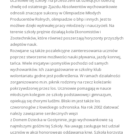
uczniowie tej Szkoły: na przestrzeni lat dzielących obecną
chwilę od ostatniego Zjazdu Absolwentów wychowankowie
odnosili znaczące sukcesy w Olimpiadzie Młodych
Producentów Rolnych, olimpiadzie o bhp i innych. Jest to
możliwe dzięki wytrwałej pracy młodzieży i nauczycieli. Na
terenie szkoły prężnie działają koła Ekonomistów i
Zootechników, które również poszerzają horyzonty przyszłych
adeptów nauk.
Rozwijane są także pozalekcyjne zainteresowania uczniów
poprzez stworzenie możliwości nauki pływania, jazdy konnej,
tańca. Wiele inicjatyw i pomysłów pochodzi od samych
wychowanków. Ich zaangażowanie w szkolny klub
wolontariatu godne jest podkreślenia. W ramach działalności
zorganizowano m.in. piknik rodzinny na rzecz koleżanki
pokrzywdzonej przez los. Uczniowie pomagają w nauce
młodszym kolegom ze szkoły podstawowej i gimnazjum,
opiekują się chorymi ludźmi. Bliski im jest także los
czworonogów z łowickiego schroniska. Na rok 2002 datować
należy zawiązanie serdecznych więzi
z Domem Dziecka w Gostyninie, jego wychowankowie są
najmilszymi gośćmi tej Szkoły. Na uwagę zasługuje też udział
uczniów w akcji honorowego oddawania krwi. Szkoła korzysta