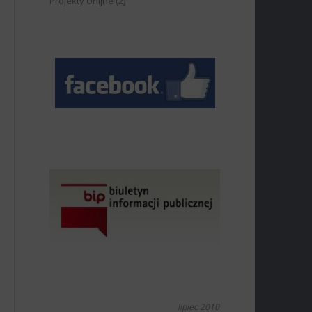
Projekty Unijne
(2)
lipiec 2010