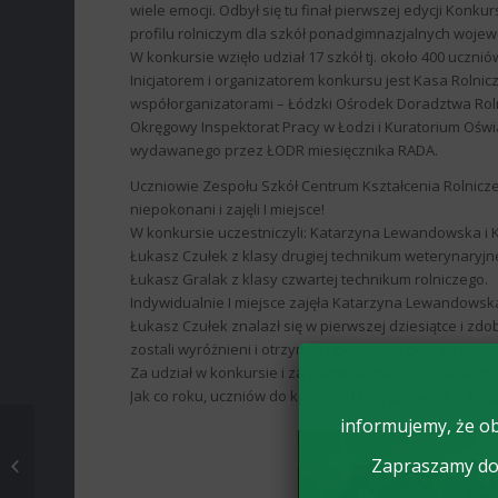
wiele emocji. Odbył się tu finał pierwszej edycji Konk
profilu rolniczym dla szkół ponadgimnazjalnych woje
W konkursie wzięło udział 17 szkół tj. około 400 ucznió
Inicjatorem i organizatorem konkursu jest Kasa Rolni
współorganizatorami – Łódzki Ośrodek Doradztwa Rol
Okręgowy Inspektorat Pracy w Łodzi i Kuratorium Ośw
wydawanego przez ŁODR miesięcznika RADA.
Uczniowie Zespołu Szkół Centrum Kształcenia Rolnicze
niepokonani i zajęli I miejsce!
W konkursie uczestniczyli: Katarzyna Lewandowska i K
Łukasz Czułek z klasy drugiej technikum weterynaryjn
Łukasz Gralak z klasy czwartej technikum rolniczego.
Indywidualnie I miejsce zajęła Katarzyna Lewandowska
Łukasz Czułek znalazł się w pierwszej dziesiątce i zd
zostali wyróżnieni i otrzymali upominki w postaci pami
Za udział w konkursie i za pierwsze miejsce szkoła o
Jak co roku, uczniów do konkursu przygotowała p. Bogu
informujemy, że ob
WSPOMNIENIA O
Zapraszamy do 
PAPIEŻU W ZDUŃSKIEJ
DĄBROWIE