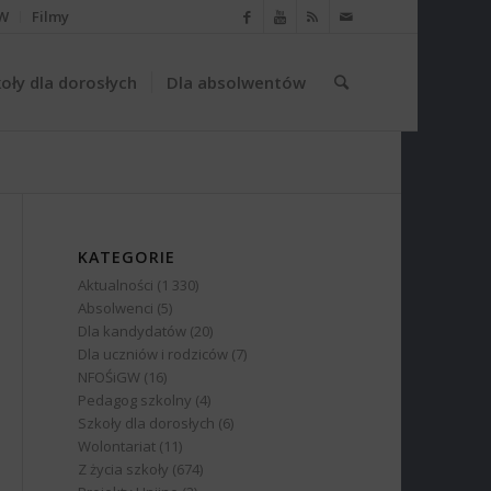
W
Filmy
oły dla dorosłych
Dla absolwentów
KATEGORIE
Aktualności
(1 330)
Absolwenci
(5)
Dla kandydatów
(20)
Dla uczniów i rodziców
(7)
NFOŚiGW
(16)
Pedagog szkolny
(4)
Szkoły dla dorosłych
(6)
Wolontariat
(11)
Z życia szkoły
(674)