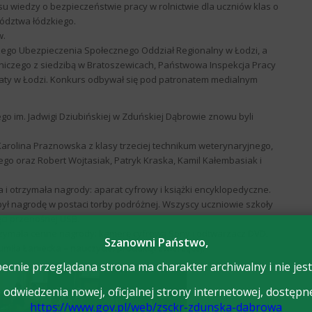
ursu wiedzy o bezpieczeństwie pracy w rolnictwie dla uczniów klas o
wództwa łódzkiego.
w.
czego Ubezpieczenia Społecznego Oddział Regionalny w Łodzi, a
niczego z siedzibą w Bratoszewicach, Państwowa Inspekcja Pracy
iaty w Łodzi. Konkurs odbywał się pod patronatem medialnym
go im. Jadwigi Dziubińskiej w Zduńskiej Dąbrowie znowu byli
arolina Praznowska z klasy trzeciej technikum weterynaryjnego,
ego oraz Robert Wojtasiak, Patryk Kraska, Kamil Kałembasiak i
 i otrzymała nagrody: aparat cyfrowy i książki encyklopedyczne.
obył nagrodę w postaci torby podróżnej. Wszyscy uczniowie szkoły
ęci przenośnej USB.
trzymała cenne nagrody: kamerę cyfrową Sony i odtwarzacz DVD.
Szanowni Państwo,
miła Łaniecka – nauczyciel produkcji zwierzęcej.
ecnie przeglądana strona ma charakter archiwalny i nie jest
odwiedzenia nowej, oficjalnej strony internetowej, dostępn
https://www.gov.pl/web/zsckr-zdunska-dabrowa