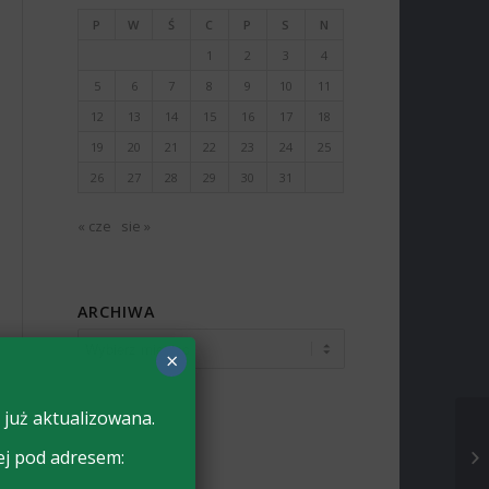
P
W
Ś
C
P
S
N
1
2
3
4
5
6
7
8
9
10
11
12
13
14
15
16
17
18
19
20
21
22
23
24
25
26
27
28
29
30
31
« cze
sie »
ARCHIWA
×
 już aktualizowana.
ej pod adresem: