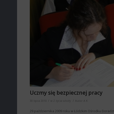
Uczmy się bezpiecznej pracy
/
/
30 lipca 2010
w
Z życia szkoły
Autor
A K
29 października 2009 roku w Łódzkim Ośrodku Doradzt