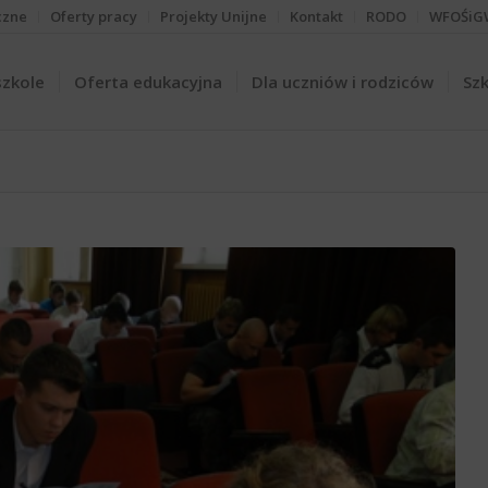
czne
Oferty pracy
Projekty Unijne
Kontakt
RODO
WFOŚiG
szkole
Oferta edukacyjna
Dla uczniów i rodziców
Szk