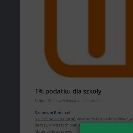
1% podatku dla szkoły
/
/
30 lipca 2010
w
Wolontariat
Autor
A K
Szanowni Rodzice!
Nie trzeba nic wpłacać!
Wystarczy tylko zdecydować gdzie
decyzji, o Waszych pieniądzach będzie decyzować inni!
Macie do tego prawo!