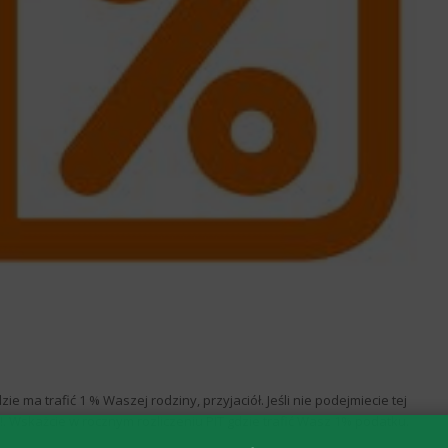
 ma trafić 1 % Waszej rodziny, przyjaciół. Jeśli nie podejmiecie tej
. Wskażcie w rocznym rozliczeniu PIT gdzie trafić Wasz 1% podatku.