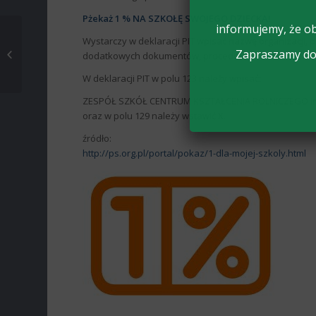
Pżekaż 1 % NA SZKOŁĘ SWOJEGO DZIECKA!
informujemy, że ob
Wystarczy w deklaracji PIT wpisać nazwę organizacji, 
Spotkanie młodzieży z
Zapraszamy do 
dodatkowych dokumentów, procedur ani czekania. Urz
policjantami
W deklaracji PIT w polu 123 należy wpisać:
ZESPÓŁ SZKÓŁ CENTRUM KSZTAŁCENIA ROLNICZEGO im. J
oraz w polu 129 należy wstawić X.
źródło:
http://ps.org.pl/portal/pokaz/1-dla-mojej-szkoly.html