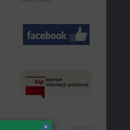
Projekty Unijne
(2)
×
lipiec 2010