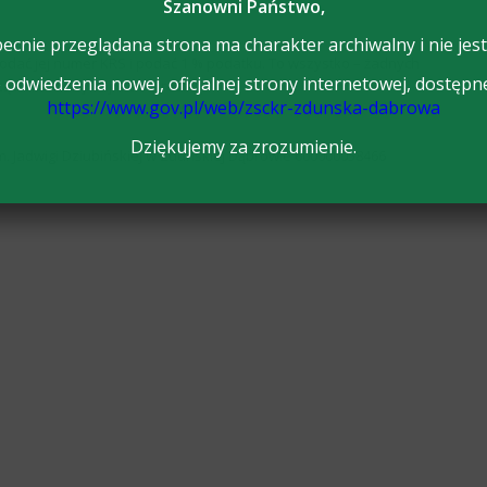
Szanowni Państwo,
ecnie przeglądana strona ma charakter archiwalny i nie jest
podać jej numer KRS i podać 1 % podatku. To wszystko – żadnych
odwiedzenia nowej, oficjalnej strony internetowej, dostępn
ąd Skarbowy zajmie się resztą.
https://www.gov.pl/web/zsckr-zdunska-dabrowa
Dziękujemy za zrozumienie.
adwigi Dziubińskiej w Zduńskiej Dąbrowie 600000058466