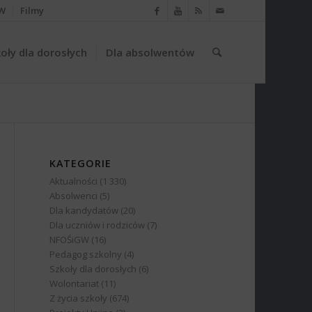
W
Filmy
oły dla dorosłych
Dla absolwentów
KATEGORIE
Aktualności
(1 330)
Absolwenci
(5)
Dla kandydatów
(20)
Dla uczniów i rodziców
(7)
NFOŚiGW
(16)
Pedagog szkolny
(4)
Szkoły dla dorosłych
(6)
Wolontariat
(11)
Z życia szkoły
(674)