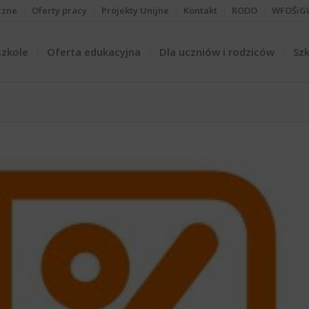
czne
Oferty pracy
Projekty Unijne
Kontakt
RODO
WFOŚiG
szkole
Oferta edukacyjna
Dla uczniów i rodziców
Szk