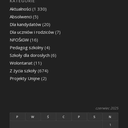
KATEGORIE
Aktualności
(1 330)
Absolwenci
(5)
Dla kandydatów
(20)
Dla uczniów i rodziców
(7)
NFOŚiGW
(16)
Pedagog szkolny
(4)
Szkoły dla dorosłych
(6)
Wolontariat
(11)
Z życia szkoły
(674)
Projekty Unijne
(2)
czerwiec 2025
P
W
Ś
C
P
S
N
1