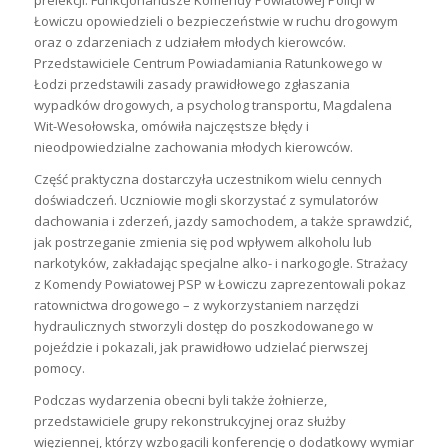
prelekcji. Funkcjonariusze Komendy Powiatowej Policji w
Łowiczu opowiedzieli o bezpieczeństwie w ruchu drogowym
oraz o zdarzeniach z udziałem młodych kierowców.
Przedstawiciele Centrum Powiadamiania Ratunkowego w
Łodzi przedstawili zasady prawidłowego zgłaszania
wypadków drogowych, a psycholog transportu, Magdalena
Wit-Wesołowska, omówiła najczęstsze błędy i
nieodpowiedzialne zachowania młodych kierowców.
Część praktyczna dostarczyła uczestnikom wielu cennych
doświadczeń. Uczniowie mogli skorzystać z symulatorów
dachowania i zderzeń, jazdy samochodem, a także sprawdzić,
jak postrzeganie zmienia się pod wpływem alkoholu lub
narkotyków, zakładając specjalne alko- i narkogogle. Strażacy
z Komendy Powiatowej PSP w Łowiczu zaprezentowali pokaz
ratownictwa drogowego – z wykorzystaniem narzędzi
hydraulicznych stworzyli dostęp do poszkodowanego w
pojeździe i pokazali, jak prawidłowo udzielać pierwszej
pomocy.
Podczas wydarzenia obecni byli także żołnierze,
przedstawiciele grupy rekonstrukcyjnej oraz służby
więziennej, którzy wzbogacili konferencję o dodatkowy wymiar