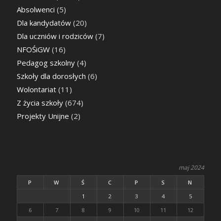
Absolwenci
(5)
Dla kandydatów
(20)
Dla uczniów i rodziców
(7)
NFOŚiGW
(16)
Pedagog szkolny
(4)
Szkoły dla dorosłych
(6)
Wolontariat
(11)
Z życia szkoły
(674)
Projekty Unijne
(2)
maj 2024
P
W
Ś
C
P
S
N
1
2
3
4
5
6
7
8
9
10
11
12