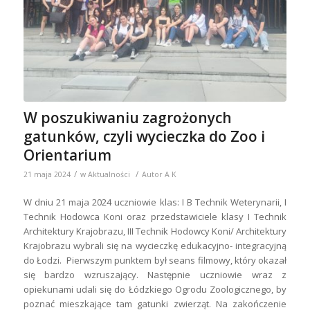
W poszukiwaniu zagrożonych
gatunków, czyli wycieczka do Zoo i
Orientarium
/
/
21 maja 2024
w
Aktualności
Autor
A K
W dniu 21 maja 2024 uczniowie klas: I B Technik Weterynarii, I
Technik Hodowca Koni oraz przedstawiciele klasy I Technik
Architektury Krajobrazu, III Technik Hodowcy Koni/ Architektury
Krajobrazu wybrali się na wycieczkę edukacyjno- integracyjną
do Łodzi. Pierwszym punktem był seans filmowy, który okazał
się bardzo wzruszający. Następnie uczniowie wraz z
opiekunami udali się do Łódzkiego Ogrodu Zoologicznego, by
poznać mieszkające tam gatunki zwierząt. Na zakończenie