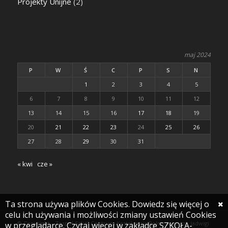
Projekty Unijne
(2)
maj 2024
P
W
Ś
C
P
S
N
1
2
3
4
5
6
7
8
9
10
11
12
13
14
15
16
17
18
19
20
21
22
23
24
25
26
27
28
29
30
31
« kwi
cze »
Ta strona używa plików Cookies. Dowiedz się więcej o
celu ich używania i możliwości zmiany ustawień Cookies
© Copyright - Zespół Szkół Centrum Kształcenia Rolniczego im. Jadwigi
w przeglądarce. Czytaj więcej w zakładce SZKOŁA-