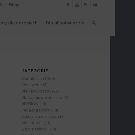
W
Filmy
oły dla dorosłych
Dla absolwentów
KATEGORIE
Aktualności
(1 330)
Absolwenci
(5)
Dla kandydatów
(20)
Dla uczniów i rodziców
(7)
NFOŚiGW
(16)
Pedagog szkolny
(4)
Szkoły dla dorosłych
(6)
Wolontariat
(11)
Z życia szkoły
(674)