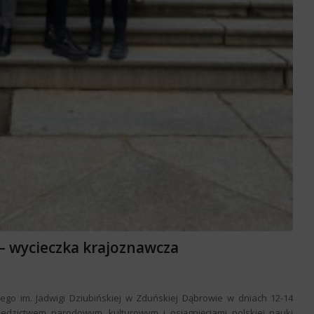
 wycieczka krajoznawcza
ego im. Jadwigi Dziubińskiej w Zduńskiej Dąbrowie w dniach 12-14
edzictwem narodowym, kulturowym i osiągnięciami polskiej nauki