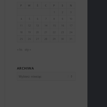
P
W
Ś
C
P
S
N
1
2
3
4
5
6
7
8
9
10
11
12
13
14
15
16
17
18
19
20
21
22
23
24
25
26
27
28
29
30
31
« lis
sty »
ARCHIWA