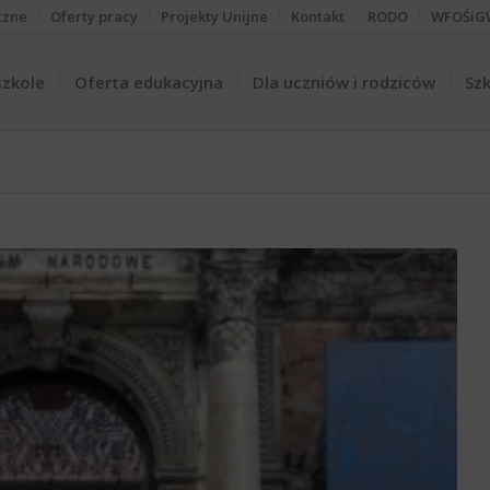
czne
Oferty pracy
Projekty Unijne
Kontakt
RODO
WFOŚiG
szkole
Oferta edukacyjna
Dla uczniów i rodziców
Szk