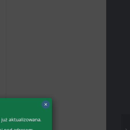
×
 już aktualizowana.