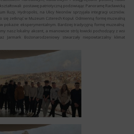
kształtowali postawę patriotyczną podziwiając Panoramę Racławicką
luzji, Hydropolis, na Ulicy Neonów sprzyjała integracji uczniów.
 było się zetknąć w Muzeum Czterech Kopuł. Odmienną formę muzealną
ał w pokazie eksperymentalnym. Bardziej tradycyjną formę muzealną
y nasz lokalny akcent, a mianowicie strój łowicki pochodzący z wsi
raz Jarmark Bożonarodzeniowy stwarzały niepowtarzalny klimat