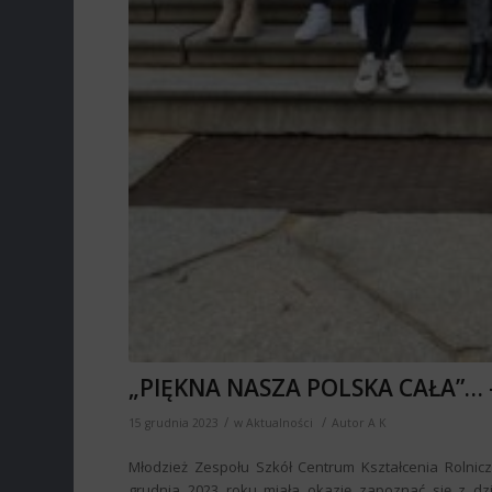
„PIĘKNA NASZA POLSKA CAŁA”… –
/
/
15 grudnia 2023
w
Aktualności
Autor
A K
Młodzież Zespołu Szkół Centrum Kształcenia Rolnicz
grudnia 2023 roku miała okazję zapoznać się z dzi