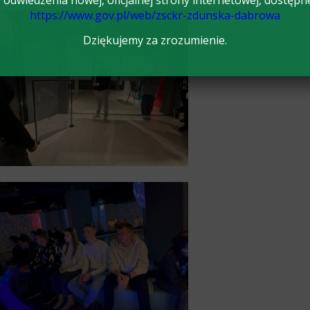
odwiedzenia nowej, oficjalnej strony internetowej, dostępn
https://www.gov.pl/web/zsckr-zdunska-dabrowa
Dziękujemy za zrozumienie.