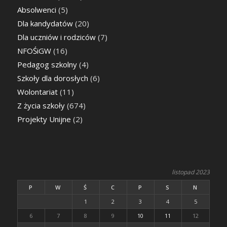
Absolwenci
(5)
Dla kandydatów
(20)
Dla uczniów i rodziców
(7)
NFOŚiGW
(16)
Pedagog szkolny
(4)
Szkoły dla dorosłych
(6)
Wolontariat
(11)
Z życia szkoły
(674)
Projekty Unijne
(2)
listopad 2023
P
W
Ś
C
P
S
N
1
2
3
4
5
6
7
8
9
10
11
12