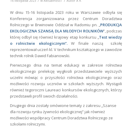
/
/
16 listopada 2023
w
Aktualności
Autor
A K
W dniu 15-16 listopada 2023 roku w Warszawie odbyła się
Konferencja zorganizowana przez Centrum Doradztwa
Rolniczego w Brwinowie Oddział w Radomiu pn. „
PRODUKCJA
EKOLOGICZNA
SZANSĄ DLA MŁODYCH ROLNIKÓW
”, podczas
której odbył się również krajowy etap konkursu „
Test wiedzy
o rolnictwie ekologicznym”.
W finale naszą szkołę
reprezentował uczeń kl. V technikum kształcącego w zawodzie
technik rolnik Dawid Fabianowski.
Pierwszego dnia na temat edukacji w zakresie rolnictwa
ekologicznego prelekcję wygłosili przedstawiciele wyższych
uczelni mówiąc o przyszłości rolnictwa ekologicznego oraz
możliwości rozwoju uczniów w szkołach wyższych. Wystąpili
również tegoroczni Laureaci konkursów ekologicznych, którzy
przedstawili profil swoich działalności.
Drugiego dnia zostały omówione tematy z zakresu „Szanse
dla rozwoju rynku żywności ekologicznej” jak również
możliwości współpracy Centrum Doradztwa Rolniczego ze
szkołami rolniczymi.