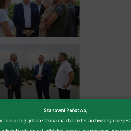
Szanowni Państwo,
ecnie przeglądana strona ma charakter archiwalny i nie jest