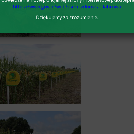
odwiedzenia nowej, oficjalnej strony internetowej, dostępn
https://www.gov.pl/web/zsckr-zdunska-dabrowa
Dziękujemy za zrozumienie.