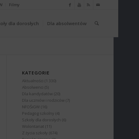
W
Filmy
oły dla dorosłych
Dla absolwentów
KATEGORIE
Aktualności
(1 330)
Absolwenci
(5)
Dla kandydatów
(20)
Dla uczniów i rodziców
(7)
NFOŚiGW
(16)
Pedagog szkolny
(4)
Szkoły dla dorosłych
(6)
Wolontariat
(11)
Z życia szkoły
(674)