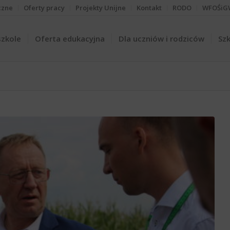
czne
Oferty pracy
Projekty Unijne
Kontakt
RODO
WFOŚiG
szkole
Oferta edukacyjna
Dla uczniów i rodziców
Szk