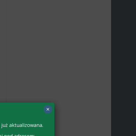
×
 już aktualizowana.