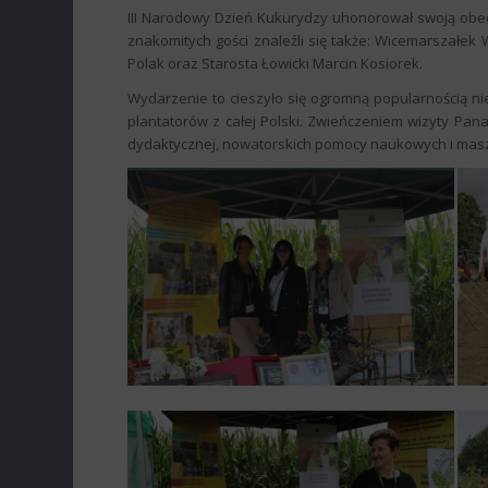
III Narodowy Dzień Kukurydzy uhonorował swoją obecn
znakomitych gości znaleźli się także: Wicemarszałek
Polak oraz Starosta Łowicki Marcin Kosiorek.
Wydarzenie to cieszyło się ogromną popularnością nie
plantatorów z całej Polski. Zwieńczeniem wizyty Pa
dydaktycznej, nowatorskich pomocy naukowych i mas