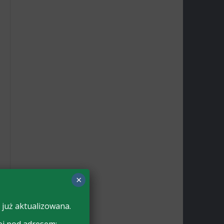
×
 już aktualizowana.