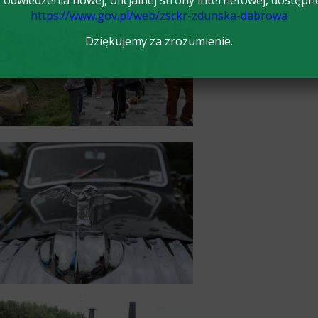
odwiedzenia nowej, oficjalnej strony internetowej, dostępn
https://www.gov.pl/web/zsckr-zdunska-dabrowa
Dziękujemy za zrozumienie.