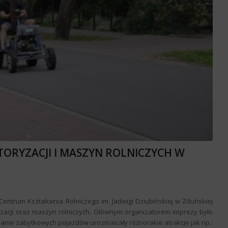
TORYZACJI I MASZYN ROLNICZYCH W
Centrum Kształcenia Rolniczego im. Jadwigi Dziubińskiej w Zduńskiej
yzacji oraz maszyn rolniczych. Głównym organizatorem imprezy było
anie zabytkowych pojazdów urozmaicały różnorakie atrakcje jak np.: