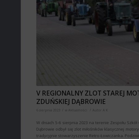
V REGIONALNY ZLOT STAREJ MO
ZDUŃSKIEJ DĄBROWIE
/
/
6 sierpnia 2023
w
Aktualności
Autor
A K
W dniach 5-6 sierpnia 2023 na terenie Zespołu Szkół 
Dąbrowie odbył się zlot miłośników klasycznej motor
tradycyjnie stowarzyszenie Retro-Łowiczanka. Podziwi