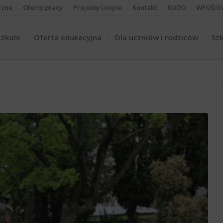
czne
Oferty pracy
Projekty Unijne
Kontakt
RODO
WFOŚiG
szkole
Oferta edukacyjna
Dla uczniów i rodziców
Szk