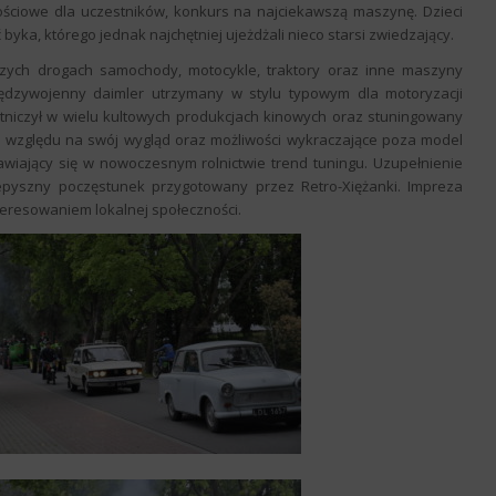
ściowe dla uczestników, konkurs na najciekawszą maszynę. Dzieci
ka, którego jednak najchętniej ujeżdżali nieco starsi zwiedzający.
szych drogach samochody, motocykle, traktory oraz inne maszyny
iędzywojenny daimler utrzymany w stylu typowym dla motoryzacji
tniczył w wielu kultowych produkcjach kinowych oraz stuningowany
 ze względu na swój wygląd oraz możliwości wykraczające poza model
awiający się w nowoczesnym rolnictwie trend tuningu. Uzupełnienie
pyszny poczęstunek przygotowany przez Retro-Xiężanki. Impreza
eresowaniem lokalnej społeczności.