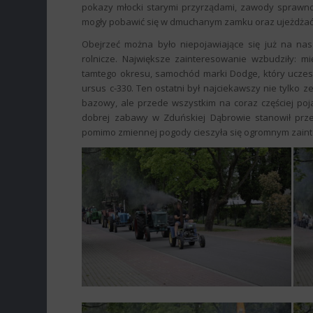
pokazy młocki starymi przyrządami, zawody sprawno
mogły pobawić się w dmuchanym zamku oraz ujeżdżać by
Obejrzeć można było niepojawiające się już na na
rolnicze. Największe zainteresowanie wzbudziły: m
tamtego okresu, samochód marki Dodge, który uczes
ursus c-330. Ten ostatni był najciekawszy nie tylko
bazowy, ale przede wszystkim na coraz częściej poj
dobrej zabawy w Zduńskiej Dąbrowie stanowił prze
pomimo zmiennej pogody cieszyła się ogromnym zaint