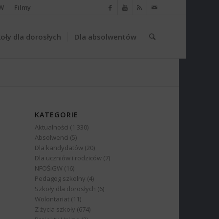
W
Filmy
oły dla dorosłych
Dla absolwentów
KATEGORIE
Aktualności
(1 330)
Absolwenci
(5)
Dla kandydatów
(20)
Dla uczniów i rodziców
(7)
NFOŚiGW
(16)
Pedagog szkolny
(4)
Szkoły dla dorosłych
(6)
Wolontariat
(11)
Z życia szkoły
(674)