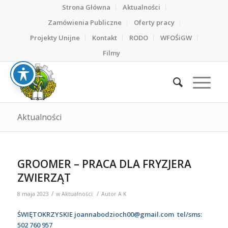
Strona Główna
Aktualności
Zamówienia Publiczne
Oferty pracy
Projekty Unijne
Kontakt
RODO
WFOŚiGW
Filmy
Aktualności
GROOMER – PRACA DLA FRYZJERA
ZWIERZĄT
/
/
8 maja 2023
w
Aktualności
Autor
A K
ŚWIĘTOKRZYSKIE
joannabodzioch00@gmail.com
tel/sms:
502 760 957