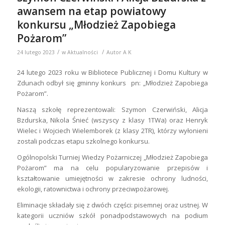
awansem na etap powiatowy
konkursu „Młodzież Zapobiega
Pożarom”
/
/
24 lutego 2023
w
Aktualności
Autor
A K
24 lutego 2023 roku w Bibliotece Publicznej i Domu Kultury w
Zdunach odbył się gminny konkurs pn: „Młodzież Zapobiega
Pożarom”.
Naszą szkołę reprezentowali: Szymon Czerwiński, Alicja
Bzdurska, Nikola Śnieć (wszyscy z klasy 1TWa) oraz Henryk
Wielec i Wojciech Wielemborek (z klasy 2TR), którzy wyłonieni
zostali podczas etapu szkolnego konkursu.
Ogólnopolski Turniej Wiedzy Pożarniczej „Młodzież Zapobiega
Pożarom” ma na celu popularyzowanie przepisów i
kształtowanie umiejętności w zakresie ochrony ludności,
ekologii, ratownictwa i ochrony przeciwpożarowej.
Eliminacje składały się z dwóch części: pisemnej oraz ustnej. W
kategorii uczniów szkół ponadpodstawowych na podium