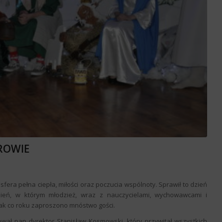
ROWIE
fera pełna ciepła, miłości oraz poczucia wspólnoty. Sprawił to dzień
zień, w którym młodzież, wraz z nauczycielami, wychowawcami i
 jak co roku zaproszono mnóstwo gości.
ował pan dyrektor Stanisław Kosmowski, który przywitał wszystkich