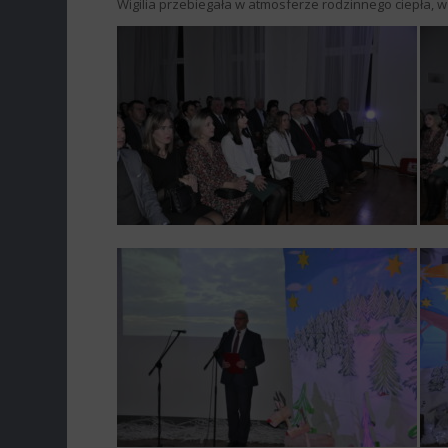
Wigilia przebiegała w atmosferze rodzinnego ciepła, w