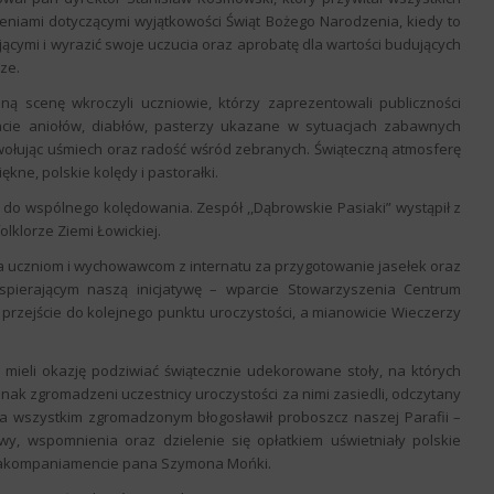
eniami dotyczącymi wyjątkowości Świąt Bożego Narodzenia, kiedy to
ującymi i wyrazić swoje uczucia oraz aprobatę dla wartości budujących
ze.
 scenę wkroczyli uczniowie, którzy zaprezentowali publiczności
tacie aniołów, diabłów, pasterzy ukazane w sytuacjach zabawnych
wołując uśmiech oraz radość wśród zebranych. Świąteczną atmosferę
ne, polskie kolędy i pastorałki.
 do wspólnego kolędowania. Zespół ,,Dąbrowskie Pasiaki” wystąpił z
olklorze Ziemi Łowickiej.
 uczniom i wychowawcom z internatu za przygotowanie jasełek oraz
pierającym naszą inicjatywę – wparcie Stowarzyszenia Centrum
 przejście do kolejnego punktu uroczystości, a mianowicie Wieczerzy
ce mieli okazję podziwiać świątecznie udekorowane stoły, na których
ednak zgromadzeni uczestnicy uroczystości za nimi zasiedli, odczytany
 a wszystkim zgromadzonym błogosławił proboszcz naszej Parafii –
wy, wspomnienia oraz dzielenie się opłatkiem uświetniały polskie
y akompaniamencie pana Szymona Mońki.