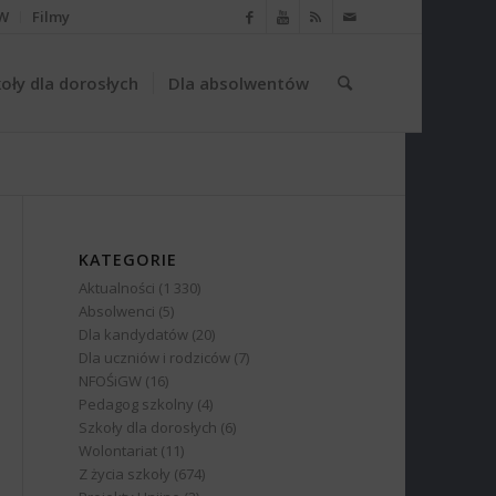
W
Filmy
oły dla dorosłych
Dla absolwentów
KATEGORIE
Aktualności
(1 330)
Absolwenci
(5)
Dla kandydatów
(20)
Dla uczniów i rodziców
(7)
NFOŚiGW
(16)
Pedagog szkolny
(4)
Szkoły dla dorosłych
(6)
Wolontariat
(11)
Z życia szkoły
(674)