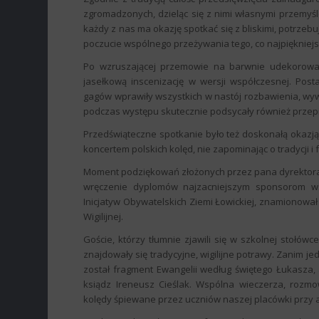
zgromadzonych, dzieląc się z nimi własnymi przemyśl
każdy z nas ma okazję spotkać się z bliskimi, potrzeb
poczucie wspólnego przeżywania tego, co najpiękniejs
Po wzruszającej przemowie na barwnie udekorowaną
jasełkową inscenizację w wersji współczesnej. Pos
gagów wprawiły wszystkich w nastój rozbawienia, wy
podczas występu skutecznie podsycały również przepięk
Przedświąteczne spotkanie było też doskonałą okazją
koncertem polskich kolęd, nie zapominając o tradycji i f
Moment podziękowań złożonych przez pana dyrektora
wręczenie dyplomów najzacniejszym sponsorom ws
Inicjatyw Obywatelskich Ziemi Łowickiej, znamionował
Wigilijnej.
Goście, którzy tłumnie zjawili się w szkolnej stołów
znajdowały się tradycyjne, wigilijne potrawy. Zanim j
został fragment Ewangelii według świętego Łukasza,
ksiądz Ireneusz Cieślak. Wspólna wieczerza, rozmo
kolędy śpiewane przez uczniów naszej placówki prz