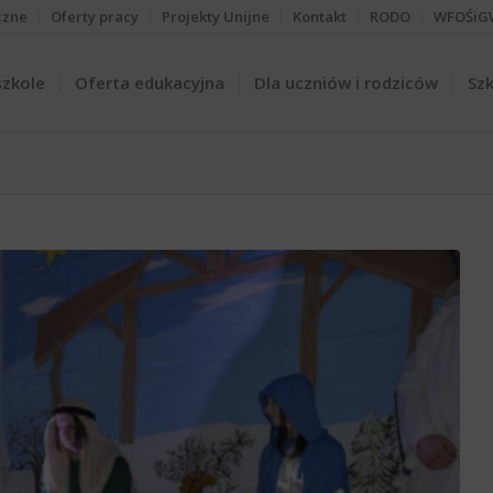
czne
Oferty pracy
Projekty Unijne
Kontakt
RODO
WFOŚiG
szkole
Oferta edukacyjna
Dla uczniów i rodziców
Szk