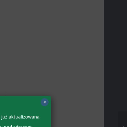
×
 już aktualizowana.