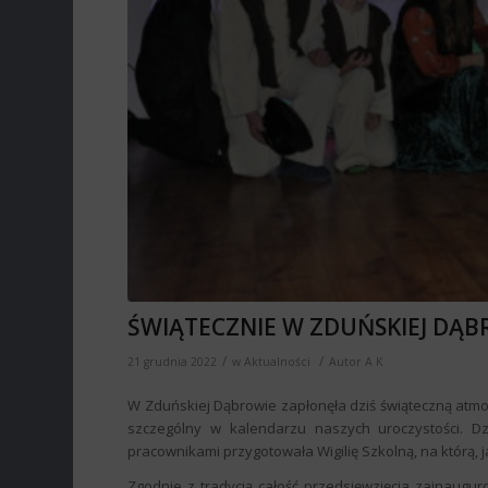
ŚWIĄTECZNIE W ZDUŃSKIEJ DĄB
/
/
21 grudnia 2022
w
Aktualności
Autor
A K
W Zduńskiej Dąbrowie zapłonęła dziś świąteczną atmos
szczególny w kalendarzu naszych uroczystości. D
pracownikami przygotowała Wigilię Szkolną, na którą,
Zgodnie z tradycją całość przedsięwzięcia zainaugur