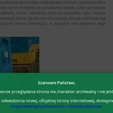
Jej założenie było możliwe dzięki wsparciu Fundacji ,,Apikultura”, która
 oraz sprzęt niezbędny do prowadzenia pasieki. Dzięki uprzejmości
kopolskie zostały zasiedlone rodzinami pszczelimi, które obecnie
rawować będzie Szkolne Koło Pszczelarzy, którego członkowie byli
e pszczoły dobrze przezimują i w przyszłym roku będziemy mogli
Szanowni Państwo,
ecnie przeglądana strona ma charakter archiwalny i nie jest
odwiedzenia nowej, oficjalnej strony internetowej, dostępn
https://www.gov.pl/web/zsckr-zdunska-dabrowa