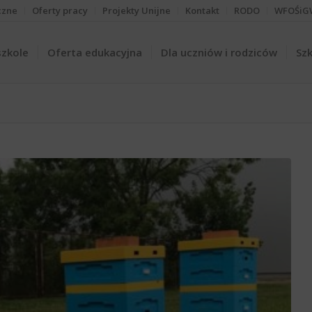
czne
Oferty pracy
Projekty Unijne
Kontakt
RODO
WFOŚiG
szkole
Oferta edukacyjna
Dla uczniów i rodziców
Szk