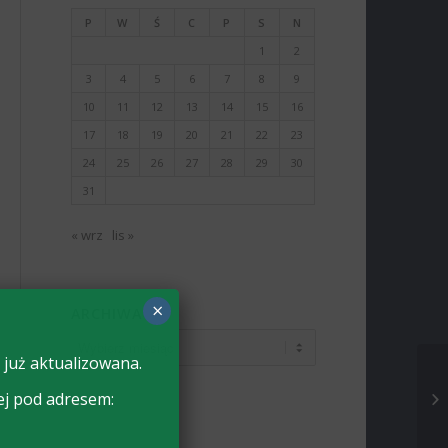
P
W
Ś
C
P
S
N
1
2
3
4
5
6
7
8
9
10
11
12
13
14
15
16
17
18
19
20
21
22
23
24
25
26
27
28
29
30
31
« wrz
lis »
×
ARCHIWA
 już aktualizowana.
ej pod adresem: