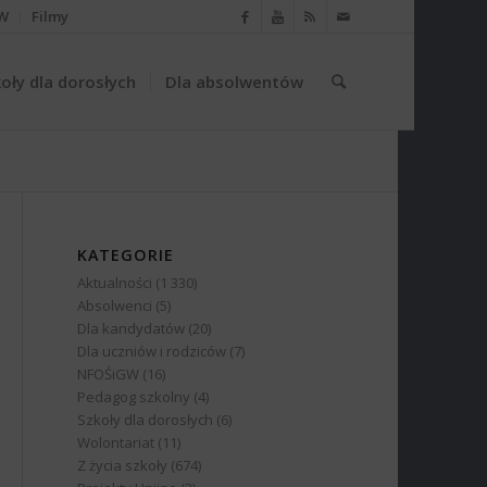
W
Filmy
oły dla dorosłych
Dla absolwentów
KATEGORIE
Aktualności
(1 330)
Absolwenci
(5)
Dla kandydatów
(20)
Dla uczniów i rodziców
(7)
NFOŚiGW
(16)
Pedagog szkolny
(4)
Szkoły dla dorosłych
(6)
Wolontariat
(11)
Z życia szkoły
(674)