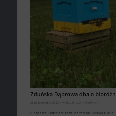
Zduńska Dąbrowa dba o bioróż
/
/
25 października 2022
w
Aktualności
Autor
A K
Niespełna 3 miesiące temu na terenie Zespołu Szkół C