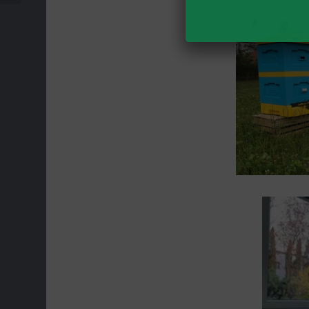
DĄBROWIE