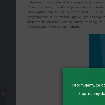
Dąbrowie, tuż przy kwietnej łące, pojawiła się pasieka. 
w ramach swojej działalności przekazała szkole ule
zaprzyjaźnionego ze szkołą pszczelarza 3 ule wiel
przygotowane są do zimowli. Opiekę nad pasieką sp
inicjatorami założenia pasieki. Mamy nadzieję, ż
przeprowadzić pierwsze miodobranie.
informujemy, że ob
TYDZIEŃ
UCZNIOWSKIEJ
Zapraszamy do 
SUPERMOCY W ZSCKR
W ZDUŃSKIEJ