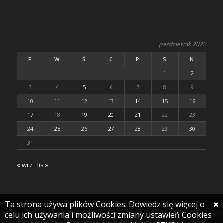
październik 2022
P
W
Ś
C
P
S
N
1
2
3
4
5
6
7
8
9
10
11
12
13
14
15
16
17
18
19
20
21
22
23
24
25
26
27
28
29
30
31
« wrz
lis »
Ta strona używa plików Cookies. Dowiedz się więcej o
celu ich używania i możliwości zmiany ustawień Cookies
© Copyright - Zespół Szkół Centrum Kształcenia Rolniczego im. Jadwigi