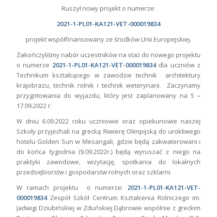
Ruszył nowy projekt o numerze:
2021-1-PL01-KA121-VET-000019834
projekt współfinansowany ze środków Unii Europejskiej.
Zakończyliśmy nabór uczestników na staż do nowego projektu
o numerze
2021-1-PL01-KA121-VET-000019834
dla uczniów z
Technikum kształcącego w zawodzie technik architektury
krajobrazu, technik rolnik i technik weterynarii. Zaczynamy
przygotowania do wyjazdu, który jest zaplanowany na 5 –
17.09.2022 r.
W dniu 6.09.2022 roku uczniowie oraz opiekunowie naszej
Szkoły przyjechali na grecką Riwierę Olimpijską do urokliwego
hotelu Golden Sun w Mesangali, gdzie będą zakwaterowani i
do końca tygodnia (9.09.2022r.) będą wyruszać z niego na
praktyki zawodowe, wizytację, spotkania do lokalnych
przedsiębiorstw i gospodarstw rolnych oraz szklarni.
W ramach projektu o numerze:
2021-1-PL01-KA121-VET-
000019834
Zespół Szkół Centrum Kształcenia Rolniczego im.
Jadwigi Dziubińskiej w Zduńskiej Dąbrowie wspólnie z greckim