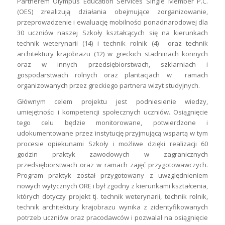
Partnerem Olympus Education Services Single Member P.C.
(OES) zrealizują działania obejmujące zorganizowanie,
przeprowadzenie i ewaluację mobilności ponadnarodowej dla
30 uczniów naszej Szkoły kształcących się na kierunkach
technik weterynarii (14) i technik rolnik (4) oraz technik
architektury krajobrazu (12) w greckich stadninach konnych
oraz w innych przedsiębiorstwach, szklarniach i
gospodarstwach rolnych oraz plantacjach w ramach
organizowanych przez greckiego partnera wizyt studyjnych.
Głównym celem projektu jest podniesienie wiedzy,
umiejętności i kompetencji społecznych uczniów. Osiągnięcie
tego celu będzie monitorowane, potwierdzone i
udokumentowane przez instytucję przyjmującą wspartą w tym
procesie opiekunami Szkoły i możliwe dzięki realizacji 60
godzin praktyk zawodowych w zagranicznych
przedsiębiorstwach oraz w ramach zajęć przygotowawczych.
Program praktyk został przygotowany z uwzględnieniem
nowych wytycznych ORE i był zgodny z kierunkami kształcenia,
których dotyczy projekt tj. technik weterynarii, technik rolnik,
technik architektury krajobrazu wynika z zidentyfikowanych
potrzeb uczniów oraz pracodawców i pozwalał na osiągnięcie