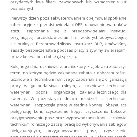
przydatnych kwalifikacji zawodowych lub wzmocnienie już
posiadanych.
Pierwszy dzień poza zakwaterowaniem obejmował spotkanie
informacyjne z przedstawicielami OES, omówienie warunków
stażu, zapoznanie się z przedstawicielami instytucji
przyjmującej i przedstawicielami firm, w których odbywać będą
się praktyki. Przeprowadziliśmy instruktaż BHP, omówiliśmy
zasady bezpieczeństwa podczas pracy z żywimy zwierzętami
oraz z korzystania i obsługi sprzętu.
Kolejnego dnia uczniowie z architektury krajobrazu zobaczyli
teren, na którym będzie zakładana rabata z doborem roślin,
uczniowie z technikum rolniczego zapoznali się z organizacją
pracy w gospodarstwie rolnym, a uczniowie technikum
weterynarii poznali organizację zakładu leczniczego dla
zwierząt. W pozostałych dniach młodzież z technikum
weterynarii rozpoczęła pracę w stadnie konnej obejmującą
pielęgnację koni, czyszczenie kopyt, czyszczeniu boksów,
przygotowywaniu pasz oraz wyprowadzaniu koni. Uczniowie
technikum rolniczego zaczęli pracę od wykonywania zabiegów
pielęgnacyjnych, przygotowywanie pasz, czyszczenie
pomieszczeń dla zwierząt gospodarczych. W kolejnych dniach