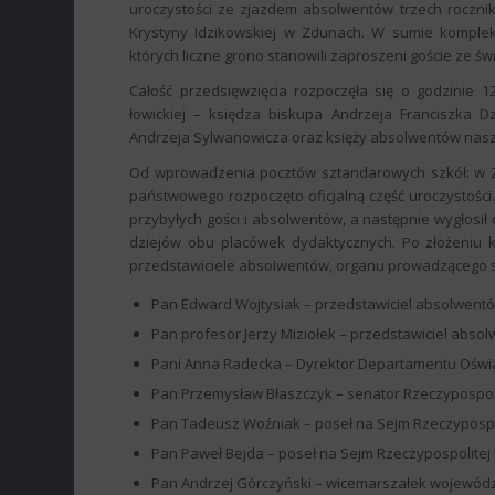
uroczystości ze zjazdem absolwentów trzech rocznikó
Krystyny Idzikowskiej w Zdunach. W sumie komplek
których liczne grono stanowili zaproszeni goście ze ś
Całość przedsięwzięcia rozpoczęła się o godzinie 
łowickiej – księdza biskupa Andrzeja Franciszka D
Andrzeja Sylwanowicza oraz księży absolwentów nasze
Od wprowadzenia pocztów sztandarowych szkół: w 
państwowego rozpoczęto oficjalną część uroczystości.
przybyłych gości i absolwentów, a następnie wygłosi
dziejów obu placówek dydaktycznych. Po złożeniu k
przedstawiciele absolwentów, organu prowadzącego s
Pan Edward Wojtysiak – przedstawiciel absolwentó
Pan profesor Jerzy Miziołek – przedstawiciel abs
Pani Anna Radecka – Dyrektor Departamentu Oświaty 
Pan Przemysław Błaszczyk – senator Rzeczypospolit
Pan Tadeusz Woźniak – poseł na Sejm Rzeczypospoli
Pan Paweł Bejda – poseł na Sejm Rzeczypospolitej P
Pan Andrzej Górczyński – wicemarszałek wojewódz