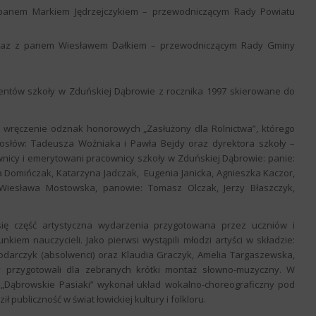
z panem Markiem Jędrzejczykiem – przewodniczącym Rady Powiatu
wraz z panem Wiesławem Dałkiem – przewodniczącym Rady Gminy
ntów szkoły w Zduńskiej Dąbrowie z rocznika 1997 skierowane do
ło wręczenie odznak honorowych „Zasłużony dla Rolnictwa”, którego
słów: Tadeusza Woźniaka i Pawła Bejdy oraz dyrektora szkoły –
nicy i emerytowani pracownicy szkoły w Zduńskiej Dąbrowie: panie:
a Domińczak, Katarzyna Jadczak, Eugenia Janicka, Agnieszka Kaczor,
, Wiesława Mostowska, panowie: Tomasz Olczak, Jerzy Błaszczyk,
ię część artystyczna wydarzenia przygotowana przez uczniów i
iem nauczycieli. Jako pierwsi wystąpili młodzi artyści w składzie:
darczyk (absolwenci) oraz Klaudia Graczyk, Amelia Targaszewska,
zy przygotowali dla zebranych krótki montaż słowno-muzyczny. W
 – „Dąbrowskie Pasiaki” wykonał układ wokalno-choreograficzny pod
publiczność w świat łowickiej kultury i folkloru.