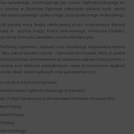
w sąsiedniego, nieistniejącego już, Liceum Ogólnokształcącego im.
s szkolny w Zduńskiej Dąbrowie odwiedziło kilkaset osób, wśród
wiata samorządowego i politycznego, życia społecznego i kulturalnego.
12.00 polową mszą świętą celebrowaną przez ordynariusza diecezji
ziubę w asyście księży: Piotra Jankowskiego, Ireneusza Cieślaka,
j szkoły: Konrada Zawiślaka i Leszka Włodarczyka.
Zduńskiej Dąbrowie i Zdunach oraz wspólnego odśpiewania hymnu
 Głos zabrał dyrektor szkoły – Stanisław Kosmowski, który przywitał
ł okolicznościowe przemówienie przeplatane wątkami historycznymi z
wiatów pod tablicami pamiątkowymi swoje przemówienia wygłosili
zkołę, władz samorządowych oraz parlamentarzyści:
w szkoły w Zduńskiej Dąbrowie;
olwentów Liceum Ogólnokształcącego w Zdunach;
i Polityki Społecznej w Ministerstwie Rolnictwa i Rozwoju Wsi;
ej Polskiej;
tej Polskiej;
olskiej;
twa łódzkiego;