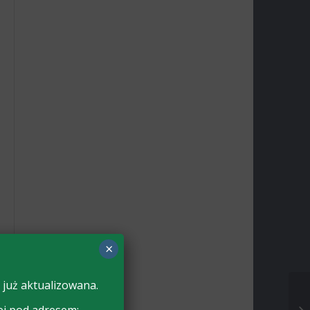
×
 już aktualizowana.