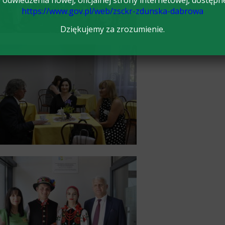
odwiedzenia nowej, oficjalnej strony internetowej, dostępn
https://www.gov.pl/web/zsckr-zdunska-dabrowa
Dziękujemy za zrozumienie.