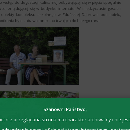
o wstęp do degustacji kulinarnej odbywającej się w pięciu specjalnie
ce, znajdującej się w budynku internatu. W międzyczasie goście i
 obiekty kompleksu szkolnego w Zduńskiej Dąbrowie pod opieką
otkania była zabawa taneczna trwająca do białego rana.
Szanowni Państwo,
ecnie przeglądana strona ma charakter archiwalny i nie jest