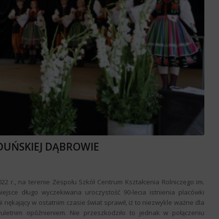
ZDUŃSKIEJ DĄBROWIE
2 r., na terenie Zespołu Szkół Centrum Kształcenia Rolniczego im.
iejsce długo wyczekiwana uroczystość 90-lecia istnienia placówki
nękający w ostatnim czasie świat sprawił, iż to niezwykle ważne dla
wuletnim opóźnieniem. Nie przeszkodziło to jednak w połączeniu