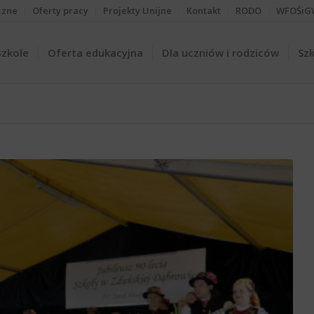
czne
Oferty pracy
Projekty Unijne
Kontakt
RODO
WFOŚiG
szkole
Oferta edukacyjna
Dla uczniów i rodziców
Szk