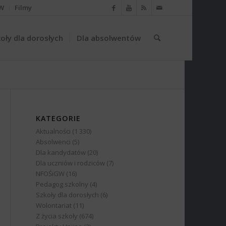
W
Filmy
oły dla dorosłych
Dla absolwentów
KATEGORIE
Aktualności
(1 330)
Absolwenci
(5)
Dla kandydatów
(20)
Dla uczniów i rodziców
(7)
NFOŚiGW
(16)
Pedagog szkolny
(4)
Szkoły dla dorosłych
(6)
Wolontariat
(11)
Z życia szkoły
(674)