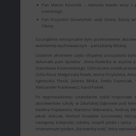
Pan Marcin Kosiorek – starosta łowicki wraz 
Łowickiego;
Pan Krzysztof Skowroński -wójt Gminy Zduny 
Zduny.
Szczególnie emocjonalne było przemówienie absolwe
wieloletniej wychowawczyni – pani Jolanty Bilskiej.
Ostatnim akcentem części oficjalnej uroczystości by
dokonała pani dyrektor Anna Radecka w asyście po
Stanisława Kosmowskiego. Odznaczeni zostali pracow
Zofia Rosa, Małgorzata Nowik, Iwona Przytulska, Ann
Agnieszka Piesik, Jolanta Bilska, Emilia Szymczak
Aleksander Frankiewicz, Karol Panek.
Po wyprowadzeniu sztandarów szkół rozpoczęła s
absolwentów szkoły w Zduńskiej Dąbrowie pod kierunk
Ewelina Popławska, Marzena Witkowska, Andrzej Wło
Jakub Antczak, Norbert Kowalski (uczniowie), któr
następnej kolejności szkolny zespół pieśni i tańca
znamiennym tytułem „Na łowicką nutę”, który wprowadził 