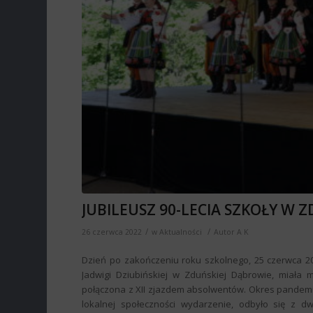
JUBILEUSZ 90-LECIA SZKOŁY W 
/
/
26 czerwca 2022
w
Aktualności
Autor
A K
Dzień po zakończeniu roku szkolnego, 25 czerwca 202
Jadwigi Dziubińskiej w Zduńskiej Dąbrowie, miała m
połączona z XII zjazdem absolwentów. Okres pandemii 
lokalnej społeczności wydarzenie, odbyło się z d