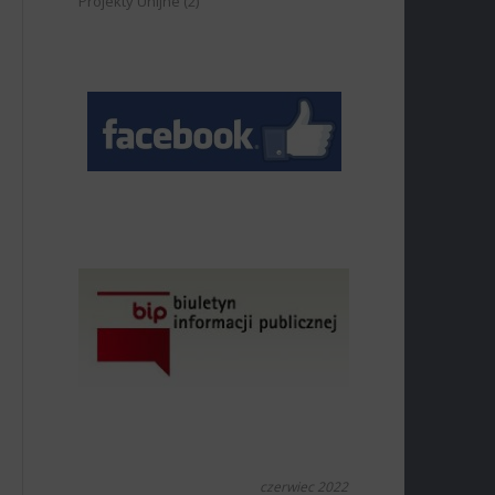
Projekty Unijne
(2)
czerwiec 2022