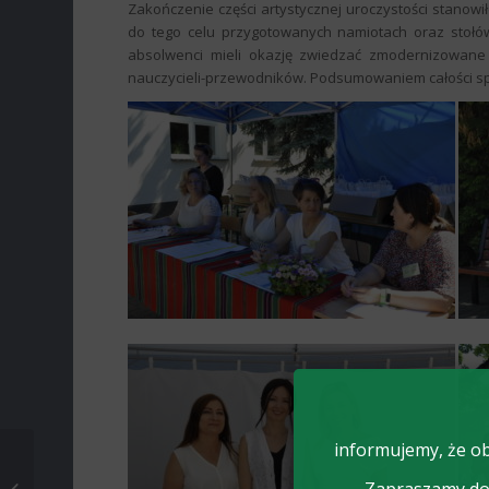
Zakończenie części artystycznej uroczystości stanowił
do tego celu przygotowanych namiotach oraz stołów
absolwenci mieli okazję zwiedzać zmodernizowane
nauczycieli-przewodników. Podsumowaniem całości sp
informujemy, że ob
Informacja dla
absolwentów o